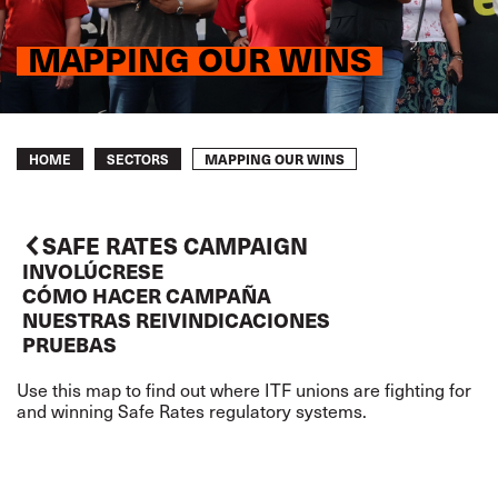
MAPPING OUR WINS
Breadcrumb
MAPPING OUR WINS
HOME
SECTORS
SAFE RATES CAMPAIGN
INVOLÚCRESE
CÓMO HACER CAMPAÑA
NUESTRAS REIVINDICACIONES
PRUEBAS
Use this map to find out where ITF unions are fighting for
and winning Safe Rates regulatory systems.