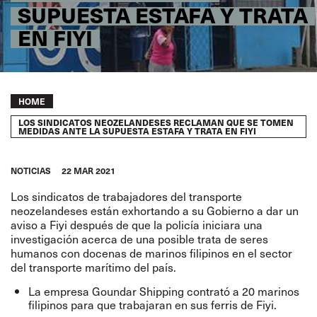
SUPUESTA ESTAFA Y TRATA
EN FIYI
Breadcrumb
HOME
LOS SINDICATOS NEOZELANDESES RECLAMAN QUE SE TOMEN
MEDIDAS ANTE LA SUPUESTA ESTAFA Y TRATA EN FIYI
NOTICIAS
22 MAR 2021
Los sindicatos de trabajadores del transporte
neozelandeses están exhortando a su Gobierno a dar un
aviso a Fiyi después de que la policía
iniciara una
investigación acerca de una posible trata de seres
humanos con docenas de marinos filipinos en el sector
del transporte marítimo del país
.
La empresa Goundar Shipping contrató a 20 marinos
filipinos para que trabajaran en sus ferris de Fiyi.