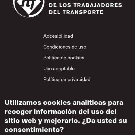
Footer
Accesibilidad
Condiciones de uso
Política de cookies
Uso aceptable
Política de privacidad
Política sobre el
respeto mutuo
Utilizamos cookies analíticas para
recoger información del uso del
sitio web y mejorarlo. ¿Da usted su
consentimiento?