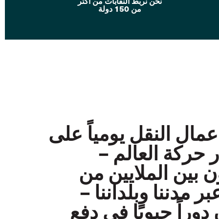
نحن نربط النقابات من أكثر
من 150 دولة
مال النقل يومياً على
 حركة العالم
–
 بين الملايين من
ر مدننا وبلداننا
–
دوراً حيويًا في دفع