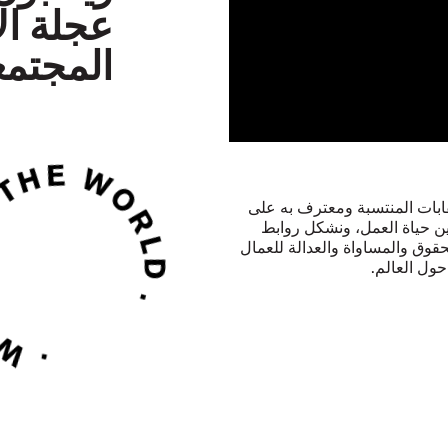
عجلة ال
المجتمع
يمقراطي يقود النقابات المنتسبة ومعترف به على
ين حياة العمل، ونشكل روابط
ة عمالية من 150 دولة لتأمين الحقوق والمساواة والعدالة للعمال