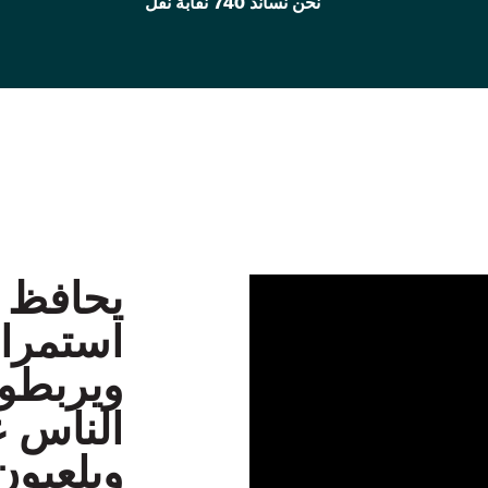
نحن نساند 740 نقابة نقل
يحافظ ع
استمرار
ويربطون
الناس عب
ويلعبون 