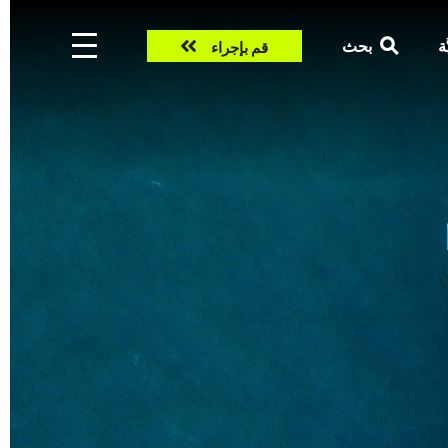
Take
ّة
بحث
قم بإجراء
action