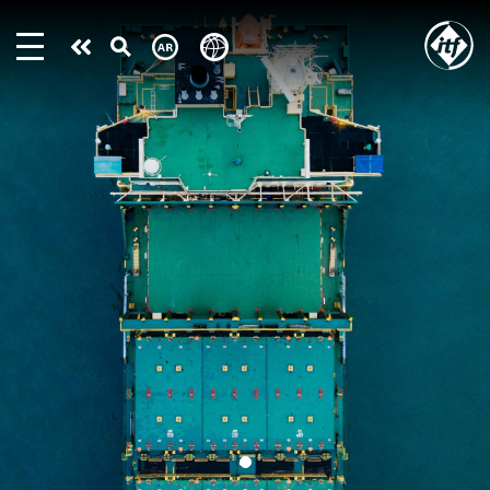
Skip
to
Take
main
content
action