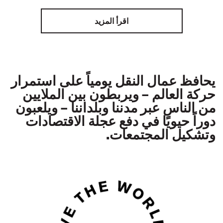
اقرأ المزيد
يحافظ عمال النقل يومياً على استمرار
حركة العالم
– ويربطون بين الملايين
من الناس عبر مدننا وبلداننا
– ويلعبون
دوراً حيويًا في دفع عجلة الاقتصادات
وتشكيل المجتمعات.