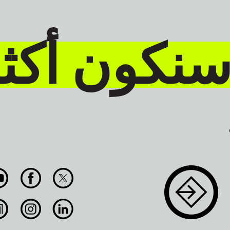
سنكون أكث