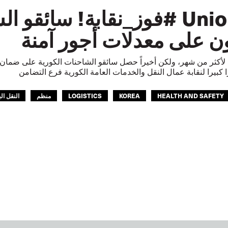
UnionWin #فوز_نقابة! سائقو
 على معدلات أجور آمنة
 لأكثر من شهر، ولكن أخيراً حصل سائقو الشاحنات الكورية على ضمان
 كبيرا لنقابة عمال النقل والخدمات العامة الكورية فرع التضامن
HEALTH AND SAFETY
KOREA
LOGISTICS
منظم
النقل ال