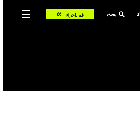
Take
ّة
بحث
قم بإجراء
action