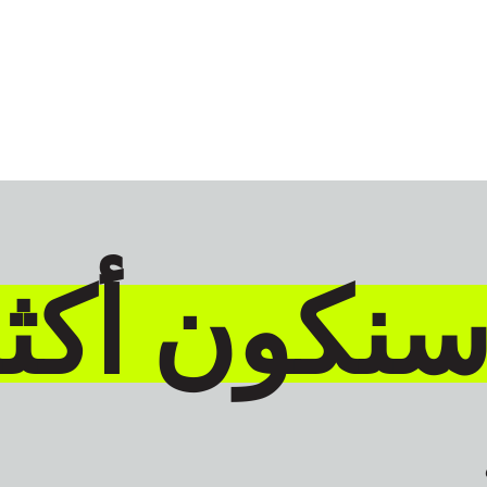
GLOBAL
العَرَبِيَ
سنكون أكث