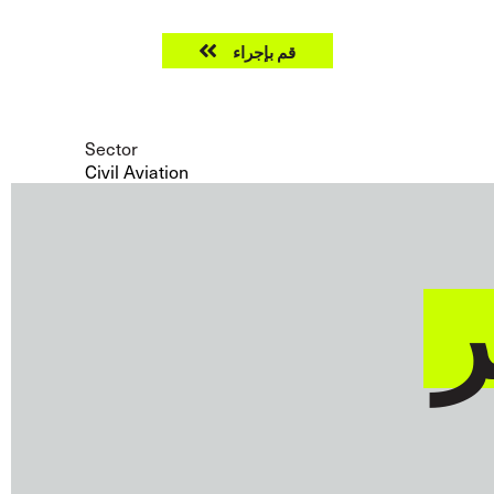
Take
ّة
بحث
قم بإجراء
action
Sector
Civil Aviation
ر