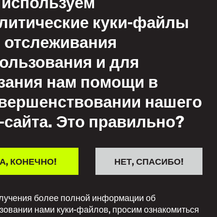
используем
литические куки-файлы
 отслеживания
ользования и для
овия
ьзования
зания нам помощи в
иемлемое
вершенствовании нашего
ьзование
-сайта. Это правильно?
итика взаимного
жения
А, КОНЕЧНО!
НЕТ, СПАСИБО!
лучения более полной информации об
зовании нами куки-файлов, просим ознакомиться