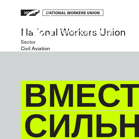
Skip
to
Breadcrumb
NATIONAL WORKERS UNION
HOME
main
content
National Workers Union
Sector
Civil Aviation
ВМЕСТ
СИЛЬ