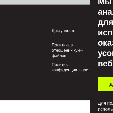
Мы 
ана
для
исп
Footer
Доступность
Усл
пол
ока
Политика в
Пр
усо
отношении куки-
пол
файлов
веб
Политика
Пол
конфиденциальности
ува
Д
Для по
исполь