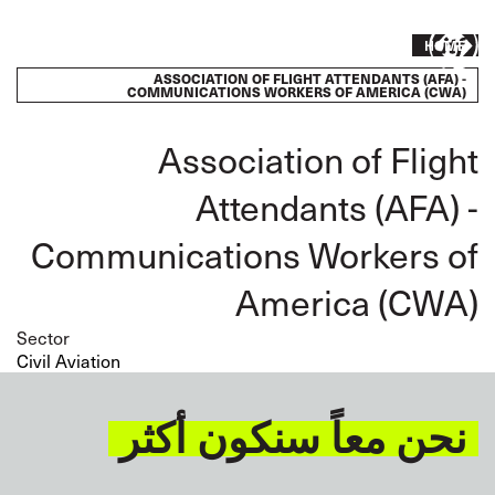
Skip
to
Breadcrumb
Take
HOME
main
content
ASSOCIATION OF FLIGHT ATTENDANTS (AFA) -
action
COMMUNICATIONS WORKERS OF AMERICA (CWA)
Association of Flight
Attendants (AFA) -
Communications Workers of
America (CWA)
Sector
Civil Aviation
نحن معاً سنكون أكثر