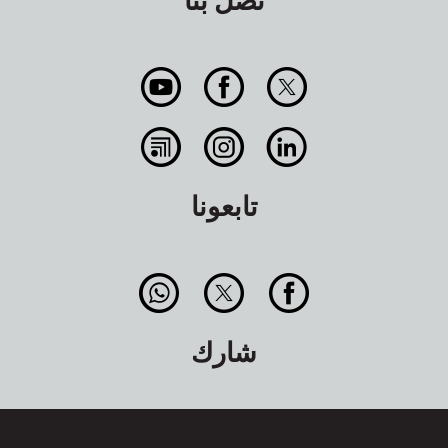
تابعونا
شارك