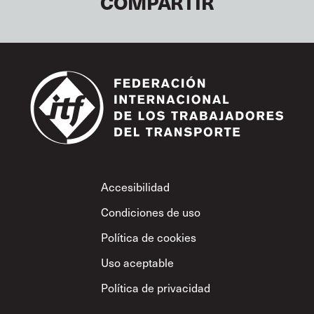
COMPARTIR
Footer
Accesibilidad
Condiciones de uso
Política de cookies
Uso aceptable
Política de privacidad
Política sobre el