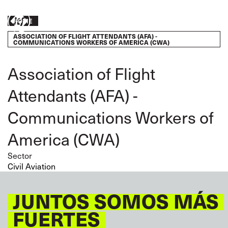
Skip
to
Breadcrumb
HOME
Take
main
ASSOCIATION OF FLIGHT ATTENDANTS (AFA) -
content
action
COMMUNICATIONS WORKERS OF AMERICA (CWA)
Association of Flight
Attendants (AFA) -
Communications Workers of
America (CWA)
Sector
Civil Aviation
JUNTOS SOMOS MÁS
FUERTES