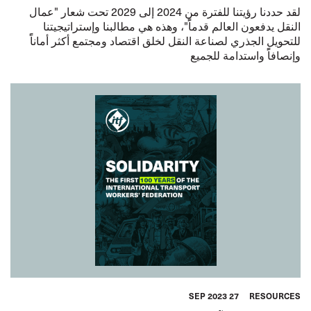
لقد حددنا رؤيتنا للفترة من 2024 إلى 2029 تحت شعار "عمال
النقل يدفعون العالم قدماًً"، وهذه هي مطالبنا وإستراتيجيتنا
للتحويل الجذري لصناعة النقل لخلق اقتصاد ومجتمع أكثر أماناًً
وإنصافاًً واستدامة للجميع
27 SEP 2023
RESOURCES