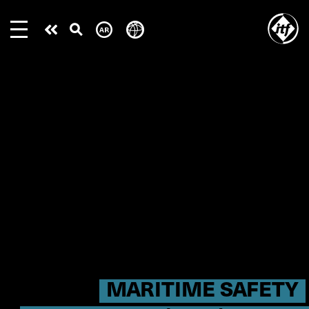
Skip
to
Take
main
content
action
MARITIME SAFETY