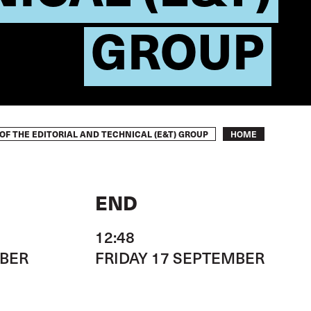
GROUP
Breadcrumb
OF THE EDITORIAL AND TECHNICAL (E&T) GROUP
HOME
END
12:48
BER
FRIDAY 17 SEPTEMBER