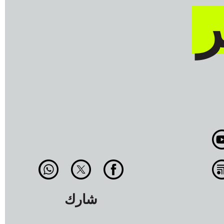
ر
شارك