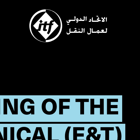
Skip
to
main
content
ING OF THE
ICAL (E&T)