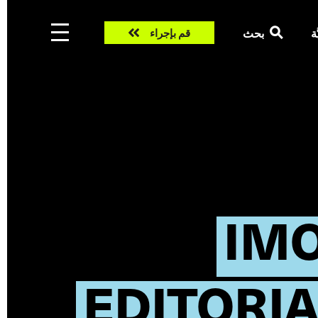
Take
ّة
بحث
قم بإجراء
action
IMO
EDITORIA