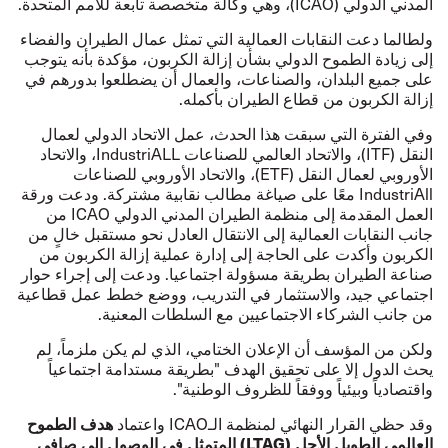
المدني الدولي (ICAO‏)، وهي وكالة متخصصة تابعة للأمم المتحدة.
ولطالما دعت النقابات العمالية التي تمثل عمال الطيران والفضاء
إلى زيادة الطموح الدولي بشأن إزالة الكربون، مؤكدة بأنه يتوجب
على جميع البلدان، والصناعات، والعمال أن يضطلعوا بدورهم في
إزالة الكربون من قطاع الطيران بأكمله.
وفي الفترة التي سبقت هذا الحدث، عمل الاتحاد الدولي لعمال
النقل (ITF‏)، والاتحاد العالمي للصناعات IndustriALL، والاتحاد
الأوروبي لعمال النقل (ETF‏)، والاتحاد الأوروبي للصناعات
IndustriAll معًا على صياغة مطالب نقابية مشتركة. ودعت ورقة
العمل المقدمة إلى منظمة الطيران المدني الدولي ICAO من
جانب النقابات العمالية إلى الانتقال العادل نحو مستقبل خالٍ من
الكربون وأكدت على الحاجة إلى إدارة عملية إزالة الكربون من
صناعة الطيران بطريقة مسؤولة اجتماعيا. ودعت إلى إجراء حوار
اجتماعي جيد، والاستثمار في التدريب، ووضع خطط عمل قطاعية
من جانب الشركاء الاجتماعيين مع السلطات المعنية.
ولكن من المؤسف أن الإعلان الختامي، الذي لم يكن ملزماً، لم
يحث الدول إلا على تحقيق الهدف "بطريقة مستدامة اجتماعياً
واقتصادياً وبيئياً ووفقاً للظروف الوطنية".
هدف الطموح
وقد حظي القرار النهائي لمنظمة الـICAO واعتماد
العالمي الطويل الأجل (
LTAG
‏) المتمثل في الوصول إلى صافي