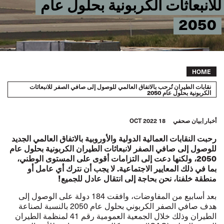
للانبعاثات الكربونية بحلول عام
2050
Breadcrumb
HOME
نقابات الطيران تُرحب بالاتفاق العالمي للوصول إلى صافي الصفر للانبعاثات
الكربونية بحلول عام 2050
أخبار
بيان صحفي
18 OCT 2022
رحبت النقابات العمالية الدولية والأوروبية بالاتفاق العالمي الجديد
للوصول إلى صافي الصفر لانبعاثات الطيران الكربونية بحلول عام
2050، ولكنها دعت إلى التزامات أقوى على المستوى الوطني،
بما في ذلك المعايير الاجتماعية. لا يجب أن نترك أي عامل أو
منطقة خلفنا، نحن بحاجة إلى انتقال عادل للجميع!
بعد أسابيع من المفاوضات، وافقت 184 دولة على الوصول إلى
هدف صافي الصفر الكربوني بحلول عام 2050 بالنسبة لصناعة
الطيران وذلك خلال الجمعية العمومية رقم 41 لمنظمة الطيران