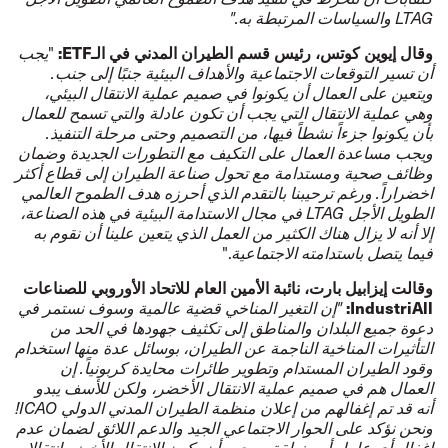
LTAG
والسياسات المرتبطة به."
وقال إيوين كوتس، رئيس قسم الطيران المدني في الـ
ETF
:
"
يجب
أن تسير التوقعات الاجتماعية والأهداف البيئية جنبًا إلى جنب.
ويتعين على العمال أن يكونوا في صميم عملية الانتقال البيئي،
وهي عملية الانتقال التي يجب أن تكون عادلة والتي تسمح للعمال
بأن يكونوا جزءاً نشطاً فيها، من التصميم وحتى مرحلة التنفيذ.
ويجب مساعدة العمال على التكيف مع التطورات الجديدة وضمان
وظائف صحية ومستدامة مع تحول صناعة الطيران إلى قطاع أكثر
اخضراراً. ورغم ترحيبنا بالتقدم الذي أحرزه هدف الطموح العالمي
الطويل الأجل
LTAG
في مجال الاستدامة البيئية في هذه الصناعة،
إلا أنه لا يزال هناك الكثير من العمل الذي يتعين علينا أن نقوم به
فيما يتصل باستدامته الاجتماعية
."
وقالت إيزابيل بارت، نائبة الأمين العام للاتحاد الأوروبي للصناعات
:
IndustriAll
"إن التغير المناخي قضية عالمية وسوف نستمر في
دعوة جميع البلدان والمناطق إلى تكثيف جهودها في الحد من
التأثيرات المناخية الناجمة عن الطيران، بوسائل عدة منها استخدام
وقود الطيران المستدام وتطوير طائرات محايدة كربونياً. إن
العمال هم في صميم عملية الانتقال الأخضر، ولكن للأسف يبدو
أنه قد تم إغفالهم من إعلان منظمة الطيران المدني الدولي
ICAO
‏!
ونحن نؤكد على الحوار الاجتماعي الجيد والدعم اللائق لضمان عدم
إغفال أي عامل أو منطقة، ويجب أن يكون الانتقال الأخضر انتقالا