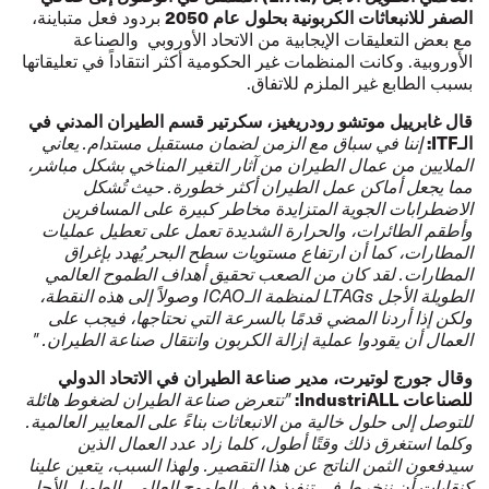
الصفر للانبعاثات الكربونية بحلول عام 2050
بردود فعل متباينة،
مع بعض التعليقات الإيجابية من الاتحاد الأوروبي
والصناعة
الأوروبية
. وكانت
المنظمات غير الحكومية
أكثر انتقاداً في تعليقاتها
بسبب الطابع غير الملزم للاتفاق.
قال غابرييل موتشو رودريغيز، سكرتير قسم الطيران المدني في
الـ
ITF
:
إننا في سباق مع الزمن لضمان مستقبل مستدام. يعاني
الملايين من عمال الطيران من آثار التغير المناخي بشكل مباشر،
مما يجعل أماكن عمل الطيران أكثر خطورة. حيث تُشكل
الاضطرابات الجوية المتزايدة مخاطر كبيرة على المسافرين
وأطقم الطائرات، والحرارة الشديدة تعمل على تعطيل عمليات
المطارات، كما أن ارتفاع مستويات سطح البحر يُهدد بإغراق
المطارات. لقد كان من الصعب تحقيق أهداف الطموح العالمي
الطويلة الأجل
LTAGs
لمنظمة الـ
ICAO
وصولاً إلى هذه النقطة،
ولكن إذا أردنا المضي قدمًا بالسرعة التي نحتاجها، فيجب على
العمال أن يقودوا عملية إزالة الكربون وانتقال صناعة الطيران. "
وقال جورج لوتيرت، مدير صناعة الطيران في الاتحاد الدولي
للصناعات
IndustriALL
:
"تتعرض صناعة الطيران لضغوط هائلة
للتوصل إلى حلول خالية من الانبعاثات بناءً على المعايير العالمية.
وكلما استغرق ذلك وقتًا أطول، كلما زاد عدد العمال الذين
سيدفعون الثمن الناتج عن هذا التقصير. ولهذا السبب، يتعين علينا
كنقابات أن ننخرط في تنفيذ هدف الطموح العالمي الطويل الأجل