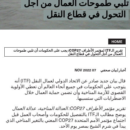
تلبي طموحات العمال من أجل
التحول في قطاع النقل
Breadcrumb
HOME
تقرير الـITF لمؤتمر الأطراف COP27: يجب على الحكومات أن تلبي طموحات
العمال من أجل التحول في قطاع النقل
أخبار
بيان صحفي
07 NOV 2022
قال بيان جديد صادر عن الاتحاد الدولي لعمال النقل (ITF) أنه
يتوجب على الحكومات في جميع أنحاء العالم أن تعطي الأولوية
القصوى للأزمة المناخية وأن تضمن حماية العمال خلال
الاضطرابات التي ستسببها.
تقرير
مؤتمر الأطراف COP27: العدالة المناخية، عدالة العمال
يوضح مطالب الـITF بالتفصيل للحكومات وأصحاب العمل قبل
اجتماع مؤتمر الأمم المتحدة COP27 المعني بالتغير المناخي الذي
يبدأ في شرم الشيخ بمصر يوم الأحد.