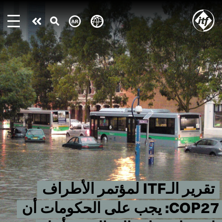
Skip
to
Take
main
content
action
تقرير الـITF لمؤتمر الأطراف
COP27: يجب على الحكومات أن