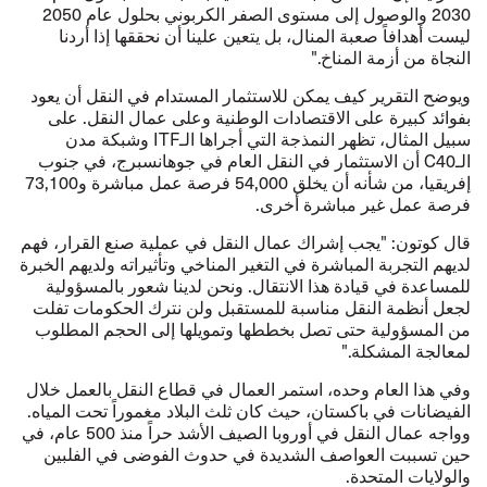
2030 والوصول إلى مستوى الصفر الكربوني بحلول عام 2050
ليست أهدافاً صعبة المنال، بل يتعين علينا أن نحققها إذا أردنا
النجاة من أزمة المناخ."
ويوضح التقرير كيف يمكن للاستثمار المستدام في النقل أن يعود
بفوائد كبيرة على الاقتصادات الوطنية وعلى عمال النقل. على
سبيل المثال، تظهر النمذجة التي أجراها الـITF وشبكة مدن
الـC40 أن الاستثمار في النقل العام في جوهانسبرج، في جنوب
إفريقيا، من شأنه أن يخلق 54,000 فرصة عمل مباشرة و73,100
فرصة عمل غير مباشرة أخرى.
قال كوتون: "يجب إشراك عمال النقل في عملية صنع القرار، فهم
لديهم التجربة المباشرة في التغير المناخي وتأثيراته ولديهم الخبرة
للمساعدة في قيادة هذا الانتقال. ونحن لدينا شعور بالمسؤولية
لجعل أنظمة النقل مناسبة للمستقبل ولن نترك الحكومات تفلت
من المسؤولية حتى تصل بخططها وتمويلها إلى الحجم المطلوب
لمعالجة المشكلة."
وفي هذا العام وحده، استمر العمال في قطاع النقل بالعمل خلال
الفيضانات في باكستان، حيث كان ثلث البلاد مغموراً تحت المياه.
وواجه عمال النقل في أوروبا الصيف الأشد حراً منذ 500 عام، في
حين تسببت العواصف الشديدة في حدوث الفوضى في الفلبين
والولايات المتحدة.