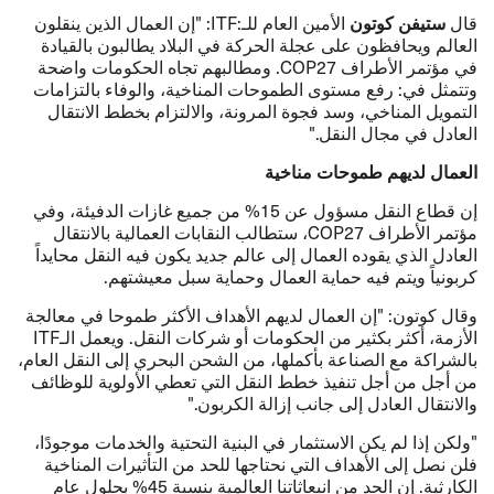
قال
ستيفن كوتون
الأمين العام للـ:ITF: "إن العمال الذين ينقلون
العالم ويحافظون على عجلة الحركة في البلاد يطالبون بالقيادة
في مؤتمر الأطراف COP27. ومطالبهم تجاه الحكومات واضحة
وتتمثل في: رفع مستوى الطموحات المناخية، والوفاء بالتزامات
التمويل المناخي، وسد فجوة المرونة، والالتزام بخطط الانتقال
العادل في مجال النقل."
العمال لديهم طموحات مناخية
إن قطاع النقل مسؤول عن 15% من جميع غازات الدفيئة، وفي
مؤتمر الأطراف COP27، ستطالب النقابات العمالية بالانتقال
العادل الذي يقوده العمال إلى عالم جديد يكون فيه النقل محايداً
كربونياً ويتم فيه حماية العمال وحماية سبل معيشتهم.
وقال كوتون: "إن العمال لديهم الأهداف الأكثر طموحا في معالجة
الأزمة، أكثر بكثير من الحكومات أو شركات النقل. ويعمل الـITF
بالشراكة مع الصناعة بأكملها، من الشحن البحري إلى النقل العام،
من أجل من أجل تنفيذ خطط النقل التي تعطي الأولوية للوظائف
والانتقال العادل إلى جانب إزالة الكربون."
"ولكن إذا لم يكن الاستثمار في البنية التحتية والخدمات موجودًا،
فلن نصل إلى الأهداف التي نحتاجها للحد من التأثيرات المناخية
الكارثية. إن الحد من انبعاثاتنا العالمية بنسبة 45% بحلول عام