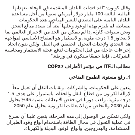
وقال كوتون: "لقد فشلت البلدان المتقدمة في الوفاء بتعهداتها
المالية البالغة 100 مليار دولار أمريكي سنوياً من أجل مساعدة
البلدان النامية على التصدي للتغير المناخي. هذه الحكومات
ببساطة لم تلتزم بهذه الوعود وعليها أيضاً أن تسدد مبالغ العجز.
ونحن سنواجه كارثة إذا لم نتمكن من الحد من الاحتراز العالمي بما
لا يتجاوز 1.5 درجة مئوية. والاستثمار هو المفتاح الأساسي لمواجهة
هذا التحدي ولإحداث التحول الحقيقي في النقل. ولكن بدون اتخاذ
إجراءات عاجلة من قبل الحكومات لدفع عجلة الاستثمار ومحاسبة
الشركات، فإننا جميعًا سنكون في ورطة."
مطالب الـ
ITF
في مؤتمر الأطراف
COP27
1. رفع مستوى الطموح المناخي
يتعين على الحكومات، والشركات، ونقابات النقل أن تعمل معاً
لإزالة الكربون من قطاع النقل والحفاظ باستمرار على هدف 1.5
درجة مئوية، ولعب دورنا في خفض الانبعاثات بنسبة 45% بحلول
عام 2030 والتخلص من الانبعاثات الكربونية بحلول عام 2050.
ولكي نتمكن من الوصول إلى هذه المرحلة، يتعين علينا أن نسرع
في عملية التحول في مجال الطاقة باستخدام أنواع وقود الطيران
المستدامة، والهدروجين، وأنواع الوقود البديلة والكهرباء.