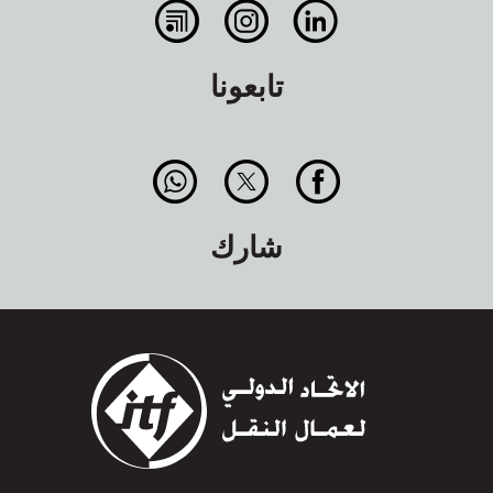
تابعونا
شارك