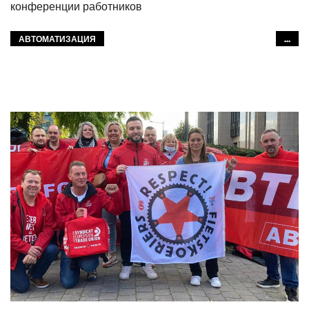
конференции работников
АВТОМАТИЗАЦИЯ
...
САМОУПРАВЛЯЮЩИЕСЯ АВТОБУСЫ
ЦИФРОВИЗАЦИЯ
INFORMAL WORKERS
OUR PUBLIC TRANSPORT
ОБЩЕСТВЕННЫЙ ТРАНСПОРТ
SUSTAINABLE TRANSPORT
ГОРОДСКОЙ ТРАНСПОРТ
КОНГРЕСС МФТ 2024
GLOBAL