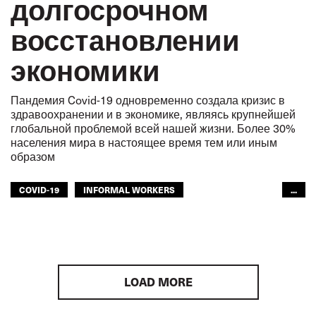
долгосрочном
восстановлении
экономики
Пандемия Covid-19 одновременно создала кризис в
здравоохранении и в экономике, являясь крупнейшей
глобальной проблемой всей нашей жизни. Более 30%
населения мира в настоящее время тем или иным
образом
COVID-19
INFORMAL WORKERS
...
OUR PUBLIC TRANSPORT
ОБЩЕСТВЕННЫЙ ТРАНСПОРТ
ЖЕНЩИНЫ
ГОРОДСКОЙ ТРАНСПОРТ
ЕВРОПА
LOAD MORE
МФТ: АФРИКА
МЕЖАМЕРИКАНСКОЕ БЮРО МФТ
МФТ: АРАБСКИЙ МИР
МФТ: АТР
GLOBAL