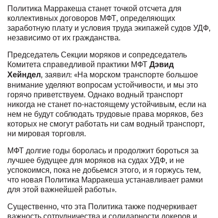
Политика Марракеша станет точкой отсчета для
коллективных договоров МФТ, определяющих
заработную плату и условия труда экипажей судов УДФ,
независимо от их гражданства.
Председатель Секции моряков и сопредседатель
Комитета справедливой практики МФТ
Дэвид
, заявил: «На морском транспорте большое
Хейндел
внимание уделяют вопросам устойчивости, и мы это
горячо приветствуем. Однако водный транспорт
никогда не станет по-настоящему устойчивым, если на
нем не будут соблюдать трудовые права моряков, без
которых не смогут работать ни сам водный транспорт,
ни мировая торговля.
МФТ долгие годы боролась и продолжит бороться за
лучшее будущее для моряков на судах УДФ, и не
успокоимся, пока не добьемся этого, и я горжусь тем,
что новая Политика Марракеша устанавливает рамки
для этой важнейшей работы».
Существенно, что эта Политика также подчеркивает
важность сотрудничества и солидарности докеров и