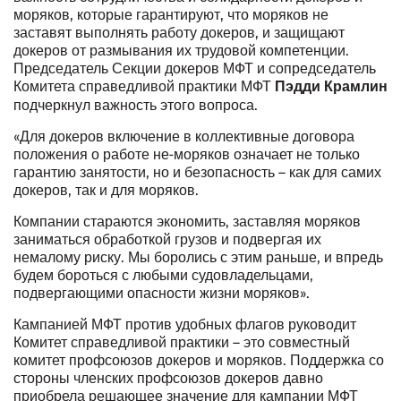
моряков, которые гарантируют, что моряков не
заставят выполнять работу докеров, и защищают
докеров от размывания их трудовой компетенции.
Председатель Секции докеров МФТ и сопредседатель
Комитета справедливой практики МФТ
Пэдди Крамлин
подчеркнул важность этого вопроса.
«Для докеров включение в коллективные договора
положения о работе не-моряков означает не только
гарантию занятости, но и безопасность – как для самих
докеров, так и для моряков.
Компании стараются экономить, заставляя моряков
заниматься обработкой грузов и подвергая их
немалому риску. Мы боролись с этим раньше, и впредь
будем бороться с любыми судовладельцами,
подвергающими опасности жизни моряков».
Кампанией МФТ против удобных флагов руководит
Комитет справедливой практики – это совместный
комитет профсоюзов докеров и моряков. Поддержка со
стороны членских профсоюзов докеров давно
приобрела решающее значение для кампании МФТ