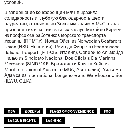
условий.
В завершение конференции МФТ выразила
солидарность и глубокую благодарность шести
лауреатам, отмеченным Золотым значком МФТ в знак
признания их исключительных заслуг: Михайло Киреев
из профсоюза работников морского транспорта
Украины (ПРМТУ); Йохан Ойен из Norwegian Seafarers’
Union (NSU, Норвегия); Ремо ди Фиоре из Federazione
Italiana Trasporti (FIT-CIS, Италия); Северино Альмейда
Фильо из Sindicato Nacional Dos Oficiais Da Marinha
Mercante (SINDMAR, Бразилия) и Кристи Кейн из
Maritime Union of Australia (MUA, Австралия); Уильяма
Адамса из International Longshore and Warehouse Union
(ILWU, США).
CBA
ДОКЕРЫ
FLAGS OF CONVENIENCE
FOC
LABOUR RIGHTS
LASHING