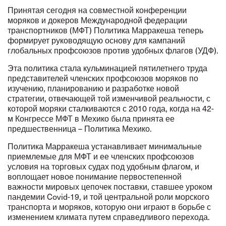
Принятая сегодня на совместной конференции
моряков и докеров Международной федерации
транспортников (МФТ) Политика Марракеша теперь
формирует руководящую основу для
кампаний
глобальных профсоюзов против удобных флагов (УДФ).
Эта политика стала кульминацией пятилетнего труда
представителей членских профсоюзов моряков по
изучению, планированию и разработке новой
стратегии, отвечающей той изменчивой реальности, с
которой моряки сталкиваются с 2010 года, когда на 42-
м Конгрессе МФТ в Мехико была принята ее
предшественница –
Политика Мехико
.
Политика Марракеша устанавливает минимальные
приемлемые для МФТ и ее членских профсоюзов
условия на торговых судах под удобным флагом, и
воплощает новое понимание первостепенной
важности мировых цепочек поставки, ставшее уроком
пандемии Covid-19, и той центральной роли морского
транспорта и моряков, которую они играют в борьбе с
изменением климата путем справедливого перехода.