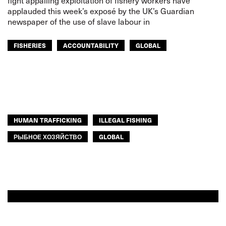
fight appalling exploitation of fishery workers have
applauded this week’s exposé by the UK’s Guardian
newspaper of the use of slave labour in
FISHERIES
ACCOUNTABILITY
GLOBAL
HUMAN TRAFFICKING
ILLEGAL FISHING
РЫБНОЕ ХОЗЯЙСТВО
GLOBAL