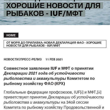
ХОРОШИЕ НОВОСТИ ДЛЯ
РЫБАКОВ - IUF/МФТ
Breadcrumb
HOME
ОТ МОРЯ ДО ПРИЛАВКА: НОВАЯ ДЕКЛАРАЦИЯ ФАО - ХОРОШИЕ
НОВОСТИ ДЛЯ РЫБАКОВ - IUF/МФТ
HОВОСТИ
ПРЕСС-РЕЛИЗ
11 FEB 2021
Совместное заявление IUF и МФТ о принятии
Декларации 2021 года об устойчивости
Комитетом по
рыболовства и аквакультуры
рыбному хозяйству ФАО (КРХ)
Глобальные федерации профсоюзов, IUF
[i]
и МФТ,
[ii]
приветствуют принятие
Декларации об устойчивости
на 34ой сессии
рыболовства и аквакультуры
Комитета по рыбному хозяйству Продовольственной и