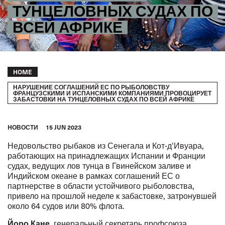
ТУНЦЕЛОВНЫХ СУДАХ ПО
ВСЕЙ АФРИКЕ
Breadcrumb
HOME
НАРУШЕНИЕ СОГЛАШЕНИЙ ЕС ПО РЫБОЛОВСТВУ
ФРАНЦУЗСКИМИ И ИСПАНСКИМИ КОМПАНИЯМИ ПРОВОЦИРУЕТ
ЗАБАСТОВКИ НА ТУНЦЕЛОВНЫХ СУДАХ ПО ВСЕЙ АФРИКЕ
HОВОСТИ
15 JUN 2023
Недовольство рыбаков из Сенегала и Кот-д'Ивуара,
работающих на принадлежащих Испании и Франции
судах, ведущих лов тунца в Гвинейском заливе и
Индийском океане в рамках соглашений ЕС о
партнерстве в области устойчивого рыболовства,
привело на прошлой неделе к забастовке, затронувшей
около 64 судов или 80% флота.
Йоро Кане
, генеральный секретарь профсоюза