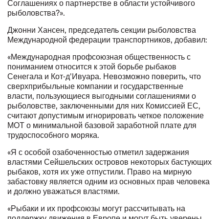
Соглашениях о партнерстве в области устойчивого
рыболовства?».
Джонни Хансен, председатель секции рыболовства
Международной федерации транспортников, добавил:
«Международная профсоюзная общественность с
пониманием относится к этой борьбе рыбаков
Сенегала и Кот-д'Ивуара. Невозможно поверить, что
сверхприбыльные компании и государственные
власти, пользующиеся выгодными соглашениями о
рыболовстве, заключенными для них Комиссией ЕС,
считают допустимым игнорировать четкое положение
МОТ о минимальной базовой заработной плате для
трудоспособного моряка.
«Я с особой озабоченностью отметил задержания
властями Сейшельских островов некоторых бастующих
рыбаков, хотя их уже отпустили. Право на мирную
забастовку является одним из основных прав человека
и должно уважаться властями.
«Рыбаки и их профсоюзы могут рассчитывать на
поддержку движения в Европе и могут быть уверены,