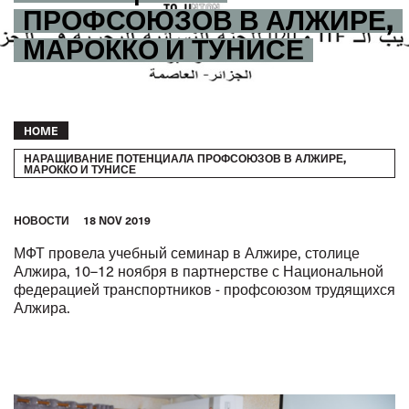
ПРОФСОЮЗОВ В АЛЖИРЕ,
МАРОККО И ТУНИСЕ
Breadcrumb
HOME
НАРАЩИВАНИЕ ПОТЕНЦИАЛА ПРОФСОЮЗОВ В АЛЖИРЕ,
МАРОККО И ТУНИСЕ
HОВОСТИ
18 NOV 2019
МФТ провела учебный семинар в Алжире, столице
Алжира, 10–12 ноября в партнерстве с Национальной
федерацией транспортников - профсоюзом трудящихся
Алжира.