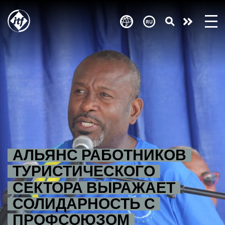
Skip
to
Take
main
content
action
АЛЬЯНС РАБОТНИКОВ
ТУРИСТИЧЕСКОГО
СЕКТОРА ВЫРАЖАЕТ
СОЛИДАРНОСТЬ С
ПРОФСОЮЗОМ