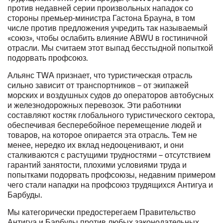
против недавней серии произвольных нападок со
стороны премьер-министра Гастона Брауна, в том
числе против предложения учредить так называемый
«союз», чтобы ослабить влияние ABWU в гостиничной
отрасли. Мы считаем этот выпад бесстыдной попыткой
подорвать профсоюз.
Альянс TWA признает, что туристическая отрасль
сильно зависит от транспортников – от экипажей
морских и воздушных судов до операторов автобусных
и железнодорожных перевозок. Эти работники
составляют костяк глобального туристического сектора,
обеспечивая бесперебойное перемещение людей и
товаров, на которое опирается эта отрасль. Тем не
менее, нередко их вклад недооценивают, и они
сталкиваются с растущими трудностями – отсутствием
гарантий занятости, плохими условиями труда и
попытками подорвать профсоюзы, недавним примером
чего стали
нападки на профсоюз трудящихся Антигуа и
Барбуды
.
Мы категорически предостерегаем Правительство
Антигуа и Барбуды против любых законодательных