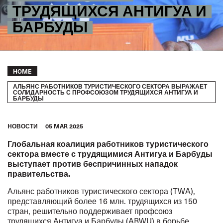
ТРУДЯЩИХСЯ АНТИГУА И
БАРБУДЫ
Breadcrumb
HOME
АЛЬЯНС РАБОТНИКОВ ТУРИСТИЧЕСКОГО СЕКТОРА ВЫРАЖАЕТ
СОЛИДАРНОСТЬ С ПРОФСОЮЗОМ ТРУДЯЩИХСЯ АНТИГУА И
БАРБУДЫ
HОВОСТИ
05 MAR 2025
Глобальная коалиция работников туристического
сектора вместе с трудящимися Антигуа и Барбуды
выступает против беспричинных нападок
правительства.
Альянс работников туристического сектора (TWA),
представляющий более 16 млн. трудящихся из 150
стран, решительно поддерживает профсоюз
трудящихся Антигуа и Барбуды (ABWU) в борьбе