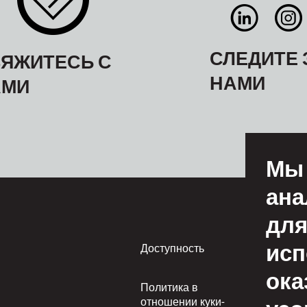
СЛЕДИТЕ 
ЯЖИТЕСЬ С
НАМИ
АМИ
Мы 
ана
для
исп
Footer
Доступность
Усл
пол
ока
Политика в
Пр
отношении куки-
пол