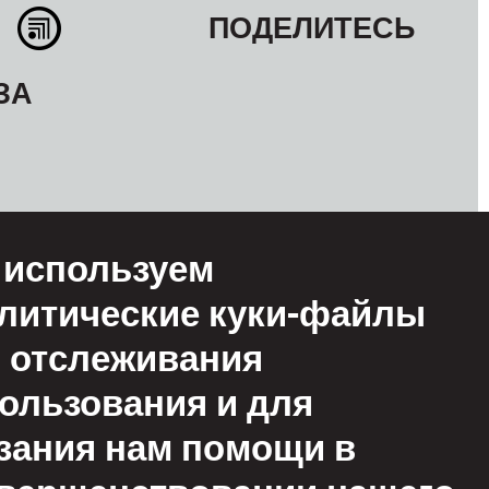
ПОДЕЛИТЕСЬ
ЗА
используем
литические куки-файлы
 отслеживания
ользования и для
овия
ьзования
зания нам помощи в
иемлемое
ьзование