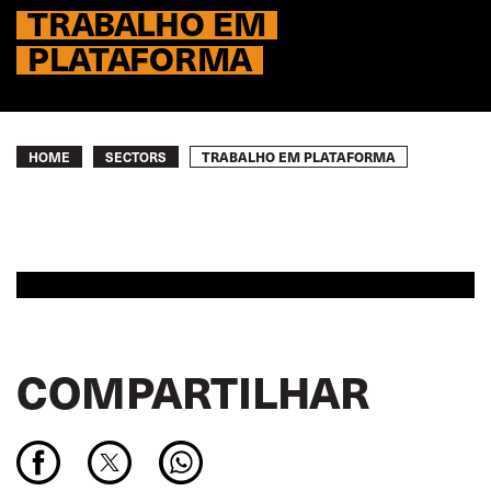
TRABALHO EM
PLATAFORMA
Breadcrumb
TRABALHO EM PLATAFORMA
HOME
SECTORS
COMPARTILHAR