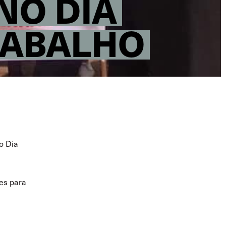
NO DIA
RABALHO
o Dia
es para