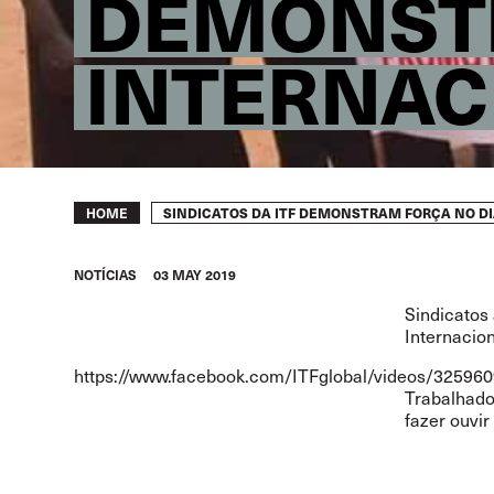
DEMONSTR
INTERNAC
Breadcrumb
SINDICATOS DA ITF DEMONSTRAM FORÇA NO D
HOME
NOTÍCIAS
03 MAY 2019
Sindicatos
Internacio
https://www.facebook.com/ITFglobal/videos/325
Trabalhado
fazer ouvir