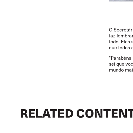
O Secretári
faz lembra
todo. Eles
que todos 
"Parabéns 
sei que vo
mundo mais 
RELATED CONTEN