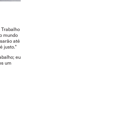
o Trabalho
 no mundo
sarão até
é justo."
abalho; eu
mos um