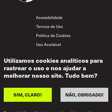
Footer
Acessibilidade
Termos de Uso
Política de Cookies
Uso Aceitável
Política de
Privacidade
Utilizamos cookies analíticos para
rastrear o uso e nos ajudar a
Política de Respeito
Mútuo
melhorar nosso site. Tudo bem?
SIM, CLARO!
NÃO, OBRIGADO!