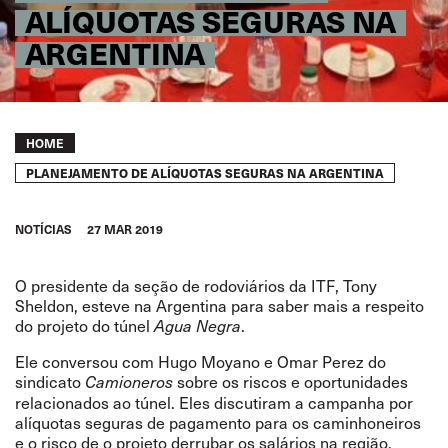
ALÍQUOTAS SEGURAS NA
ARGENTINA
Breadcrumb
HOME
PLANEJAMENTO DE ALÍQUOTAS SEGURAS NA ARGENTINA
NOTÍCIAS
27 MAR 2019
O presidente da seção de rodoviários da ITF, Tony
Sheldon, esteve na Argentina para saber mais a respeito
do projeto do túnel
.
Agua Negra
Ele conversou com Hugo Moyano e Omar Perez do
sindicato
sobre os riscos e oportunidades
Camioneros
relacionados ao túnel. Eles discutiram a campanha por
alíquotas seguras de pagamento para os caminhoneiros
e o risco de o projeto derrubar os salários na região.