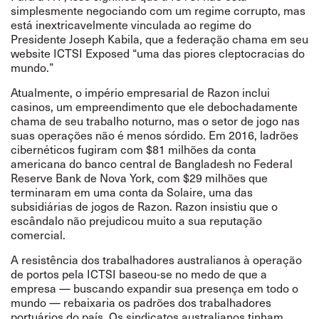
simplesmente negociando com um regime corrupto, mas
está inextricavelmente vinculada ao regime do
Presidente Joseph Kabila, que a federação chama em seu
website
ICTSI Exposed
“
uma das piores cleptocracias do
mundo.
”
Atualmente, o império empresarial de Razon inclui
casinos, um empreendimento que ele debochadamente
chama de seu trabalho noturno, mas o setor de jogo nas
suas operações não é menos sórdido. Em 2016, ladrões
cibernéticos fugiram com $81 milhões da conta
americana do banco central de Bangladesh no Federal
Reserve Bank de Nova York, com $29 milhões que
terminaram
em uma conta da Solaire, uma das
subsidiárias de jogos de Razon. Razon
insistiu
que o
escândalo não prejudicou muito a sua reputação
comercial.
A resistência dos trabalhadores australianos à operação
de portos pela ICTSI baseou-se no medo de que a
empresa
—
buscando expandir sua presença em todo o
mundo
—
rebaixaria os padrões dos trabalhadores
portuários do país. Os sindicatos australianos tinham