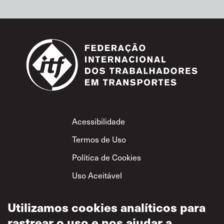
Footer
Acessibilidade
Termos de Uso
Política de Cookies
Uso Aceitável
Política de
Utilizamos cookies analíticos para
Privacidade
rastrear o uso e nos ajudar a
Política de Respeito