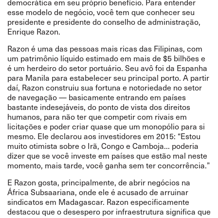
democrática em seu próprio benefício. Para entender
esse modelo de negócio, você tem que conhecer seu
presidente e presidente do conselho de administração,
Enrique Razon.
Razon é uma das pessoas mais ricas das Filipinas, com
um patrimônio líquido estimado em mais de $5 bilhões e
é um herdeiro do setor portuário. Seu avô
foi
da Espanha
para Manila para estabelecer seu principal porto. A partir
daí, Razon construiu sua fortuna e notoriedade no setor
de navegação
—
basicamente
entrando
em países
bastante indesejáveis, do ponto de vista dos direitos
humanos, para não ter que competir com rivais em
licitações e poder criar quase que um monopólio para si
mesmo. Ele
declarou
aos investidores em 2015:
“
Estou
muito otimista sobre o Irã, Congo e Camboja...
poderia
dizer que se você investe em países que estão mal neste
momento, mais tarde, você ganha sem ter concorrência.
”
E Razon gosta, principalmente, de abrir negócios na
África Subsaariana, onde ele é acusado de arruinar
sindicatos em Madagascar. Razon especificamente
destacou que o desespero por infraestrutura significa que