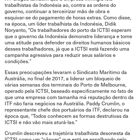
trabalhistas da Indonésia ao, contra as ordens do
governo, continuar a terceirizar mão de obra e
esquivar‑se do pagamento de horas extras. Como disse,
na época, um líder trabalhista da Indonésia, Didik
Noryanto,
“
Os trabalhadores do porto da ICTSI esperam
que o governo da Indonésia demonstre liderança e tome
uma atitude para defender os direitos humanos básicos
desses trabalhadores, já que a ICTSI está fazendo uma
campanha agressiva para reduzir seus salários e
condições.
”
Essas preocupações
levaram
o Sindicato Marítimo da
Austrália, no final de 2017, a liderar um bloqueio de
várias semanas dos terminais do Porto de Melbourne,
operado pela ICTSI, baseado especificamente no fato de
que uma empresa com tamanha má reputação dentro da
ITF não faria negócios na Austrália. Paddy Crumlin, o
representante chefe dos portuários da ITF, declarou na
época que,
“
Todos conhecem as formas destrutivas da
ICTSI e não vão mais aturá-las.
”
Crumlin descreveu a trajetória trabalhista desonesta da
ICTSI como um
“
câncer”
que está se espalhando pelo