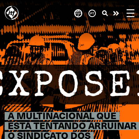
Skip
to
Take
main
content
action
A MULTINACIONAL QUE
ESTÁ TENTANDO ARRUINAR
O SINDICATO DOS