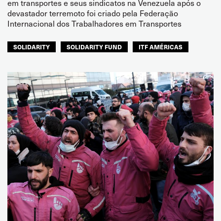
em transportes e seus sindicatos na Venezuela após o
devastador terremoto foi criado pela Federação
Internacional dos Trabalhadores em Transportes
SOLIDARITY
SOLIDARITY FUND
ITF AMÉRICAS