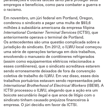
empregos e benefícios, como para combater a
guerra
e
o
racismo
.
Em novembro,
um júri federal em Portland, Oregon,
condenou o sindicato a pagar uma multa de $93,6
milhões à subsidiária americana da empresa filipina
International Container Terminal Services
(
ICTSI
), que
anteriormente operava o terminal de Portland.
Os
antecedentes
são uma questão complicada sobre a
jurisdição do sindicato. Em 2012, o ILWU local começou
uma
série
de operações tartaruga em dois trabalhos,
envolvendo o manuseio de contêineres refrigerados
(assim como equipamentos elétricos relacionados a
esses contêineres), que o sindicato acreditava estarem
sendo erroneamente deixados de fora da convenção
coletiva de trabalho do ILWU. Em vez disso, esses dois
trabalhos portuários estavam sendo representados pela
International Brotherhood of Electrical Workers
(IBEW). A
ICTSI processou o ILWU, alegando que a ação era um
boicote secundário ilegal e que anos de litígio com o
sindicato tinham causado prejuízos financeiros à
empresa. O júri decidiu em favor da ICTSI.