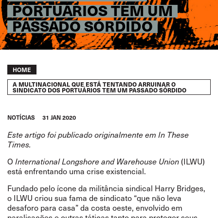
PORTUÁRIOS TEM UM
PASSADO SÓRDIDO
Breadcrumb
HOME
A MULTINACIONAL QUE ESTÁ TENTANDO ARRUINAR O
SINDICATO DOS PORTUÁRIOS TEM UM PASSADO SÓRDIDO
NOTÍCIAS
31 JAN 2020
Este artigo foi publicado originalmente em
In These
Times
.
O
International Longshore and Warehouse Union
(ILWU)
está enfrentando uma crise existencial.
Fundado pelo ícone da militância sindical Harry Bridges,
o ILWU criou sua fama de sindicato “que não leva
desaforo para casa” da costa oeste, envolvido em
paralisações e outras táticas tanto para
proteger
seus