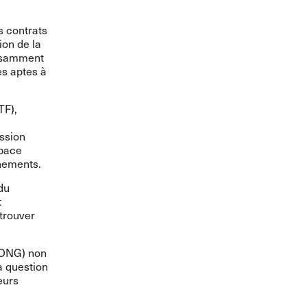
s contrats
on de la
fisamment
s aptes à
TF),
ssion
space
nements.
du
t
 trouver
(ONG) non
la question
eurs