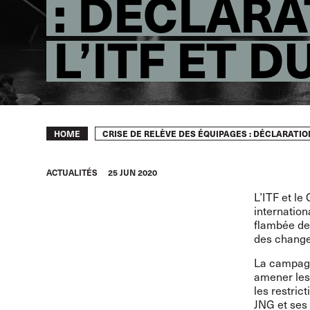
: DÉCLARA
L’ITF ET D
Breadcrumb
CRISE DE RELÈVE DES ÉQUIPAGES : DÉCLARATION
HOME
ACTUALITÉS
25 JUN 2020
L’ITF et le
internatio
flambée de
des change
La campagne
amener les 
les restric
JNG et se