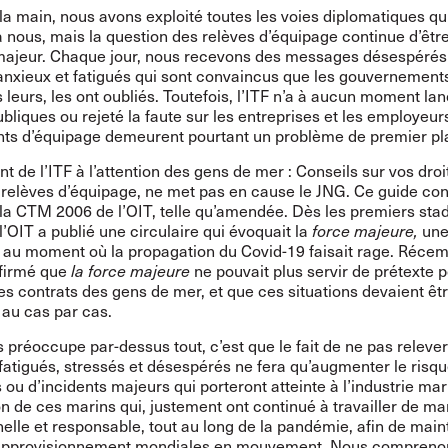
a main, nous avons exploité toutes les voies diplomatiques qu
 à nous, mais la question des relèves d’équipage continue d’êtr
ajeur. Chaque jour, nous recevons des messages désespérés 
anxieux et fatigués qui sont convaincus que les gouvernements
 leurs, les ont oubliés. Toutefois, l’ITF n’a à aucun moment la
ubliques ou rejeté la faute sur les entreprises et les employeur
s d’équipage demeurent pourtant un problème de premier pl
 de l’ITF à l’attention des gens de mer : Conseils sur vos droi
 relèves d’équipage, ne met pas en cause le JNG. Ce guide con
 la CTM 2006 de l’OIT, telle qu’amendée. Dès les premiers sta
’OIT a publié une circulaire qui évoquait la
force majeure,
une
 au moment où la propagation du Covid-19 faisait rage. Réce
nfirmé que
la force majeure
ne pouvait plus servir de prétexte 
es contrats des gens de mer, et que ces situations devaient êt
au cas par cas.
 préoccupe par-dessus tout, c’est que le fait de ne pas releve
atigués, stressés et désespérés ne fera qu’augmenter le risq
 ou d’incidents majeurs qui porteront atteinte à l’industrie mar
on de ces marins qui, justement ont continué à travailler de ma
elle et responsable, tout au long de la pandémie, afin de maint
approvisionnement mondiales en mouvement. Nous comprenon