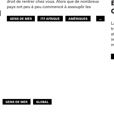
droit de rentrer chez vous. Alors que de nombreux
pays ont peu à peu commencé à assouplir les
GENS DE MER
ITF AFRIQUE
AMÉRIQUES
...
L
ITF MONDE ARABE
ITF ASIE-PACIFIQUE
t
a
GLOBAL
i
m
GENS DE MER
GLOBAL