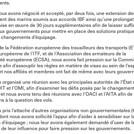
ents.
ous avons négocié et accepté, par deux fois, une extension de
nt des marins soumis aux accords IBF ainsi qu’une prolongati
ise en œuvre de 30 jours supplémentaires afin de laisser suf
ux gouvernements pour mettre en place des solutions pratique
es changements d’équipage.
e la Fédération européenne des travailleurs des transports (E
uropéenne de l’ITF, et de l’Association des armateurs de la
 européenne (ECSA), nous avons fait pression sur la Commi
afin d’assouplir les règles en matière de visas au sein de l’e
t nos affiliés et membres ont fait de même avec leurs gouver
organisé une réunion avec les principales autorités de l’État 
’OIT et l’OMI, afin d’examiner les défis posés par le changemen
et nous avons tenu des réunions avec l’OACI et l’AITA afin de
ns à la question des vols.
 pris l’attache d’autres organisations non gouvernementales 
ont nous avons sollicité l’appui afin d’aider à sensibiliser sur 
s d’équipage ; nous leur avons également demandé d’user de l
 de leur influence pour faire pression sur les gouvernements.