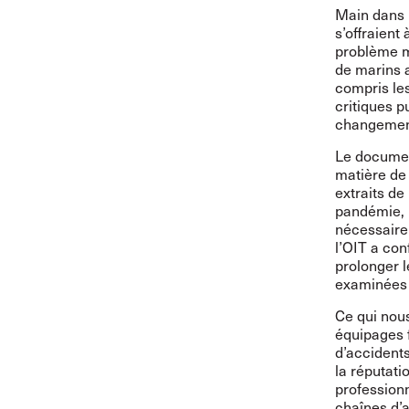
Main dans l
s’offraient
problème m
de marins 
compris les
critiques p
changement
Le document
matière de
extraits de
pandémie, l
nécessaire
l’OIT a co
prolonger l
examinées 
Ce qui nous
équipages f
d’accidents
la réputati
professionn
chaînes d’