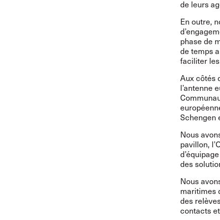
de leurs ag
En outre, n
d’engageme
phase de m
de temps a
faciliter l
Aux côtés d
l’antenne e
Communauté
européenne 
Schengen e
Nous avons 
pavillon, l
d’équipage 
des solutio
Nous avons
maritimes d
des relève
contacts et