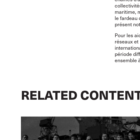
collectivi
maritime, 
le fardeau 
présent not
Pour les ai
réseaux et 
internatio
période di
ensemble à
RELATED CONTEN