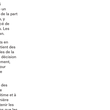
i
e un
de la part
, y
ncé de
s. Les
an.
ts en
tient des
des de la
 décision
mment,
pour
re
r des
ue
itime et à
nière
enir les
s que les