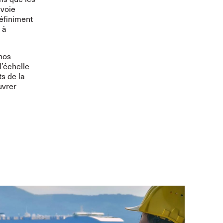
 voie
éfiniment
 à
 nos
l’échelle
s de la
uvrer