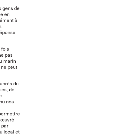
s gens de
re en
mément à
s
réponse
 fois
 ne pas
du marin
e ne peut
auprès du
ies, de
e
enu nos
permettre
s œuvré
 par
u local et