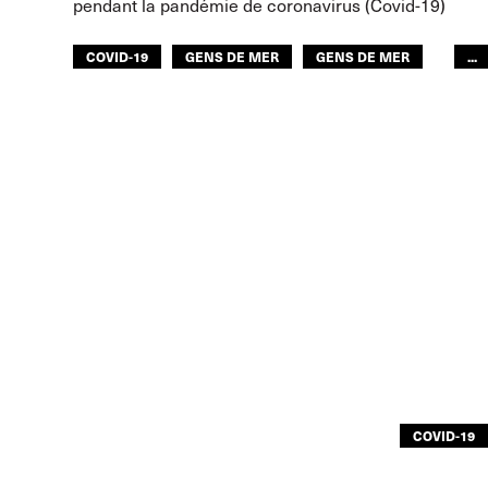
pendant la pandémie de coronavirus (Covid-19)
COVID-19
GENS DE MER
GENS DE MER
...
GLOBAL
COVID-19