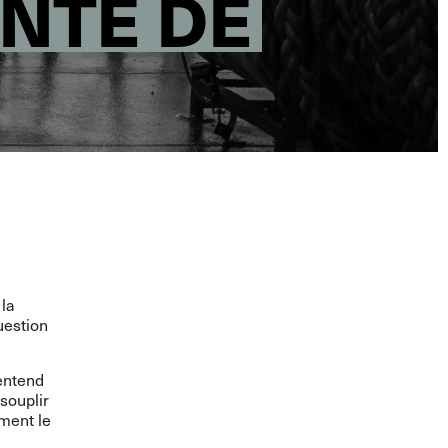
INTE DE
 la
uestion
 entend
souplir
ement le