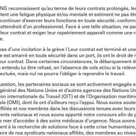
 JNG reconnaissent qu’au terme de leurs contrats prolongés, le
tent une fatigue physique et/ou mentale et estiment ne pas êt
continuer d’exercer leurs fonctions en toute sécurité, confor
 attendrait d’un professionnel. Face à une telle situation, ne pa
 leur contrat et exiger leur rapatriement apparaît comme une 
e.
 pas d’une incitation à la grève ! Leur contrat est terminé et une
e est amarré en toute sécurité dans un port, ils ont le droit de
leur contrat. Dans certaines circonstances, le débarquement 
 entendu lui être refusé, en l’absence de vols et/ou si la relèv
fectuée, mais nul ne pourra l’obliger à reprendre le travail.
question, les partenaires sociaux se sont activement engagés 
 général des Nations Unies et d’autres agences des Nations Un
ion internationale du Travail (OIT) et de l’Organisation maritim
ale (OMI), dont ils ont d’ailleurs reçu l’appui. Nous avons sout
ffiliés et nos membres dans les discussions tenues avec leurs
nts nationaux et nous avons apporté notre concours afin de 
e mer d’accéder à des soins médicaux d’urgence. Nous avon
nt à la recherche de solutions face à cette crise humanitaire,
aire de nos syndicats nationaux affiliés, des membres au nivea