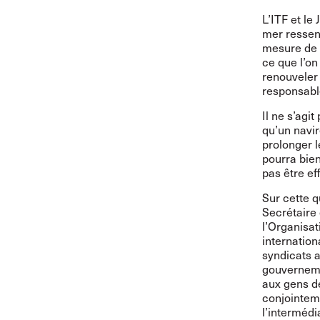
L’ITF et le
mer ressen
mesure de 
ce que l’on
renouveler
responsabl
Il ne s’agit
qu’un navir
prolonger 
pourra bien
pas être ef
Sur cette 
Secrétaire
l’Organisat
internation
syndicats a
gouverneme
aux gens d
conjointeme
l’intermédi