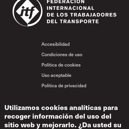
Footer
Accesibilidad
Condiciones de uso
Política de cookies
Uso aceptable
Política de privacidad
Política sobre el
respeto mutuo
Utilizamos cookies analíticas para
recoger información del uso del
sitio web y mejorarlo. ¿Da usted su