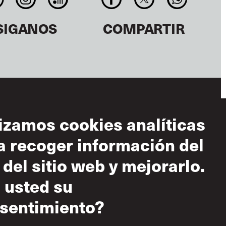
SIGANOS
COMPARTIR
lizamos cookies analíticas
a recoger información del
diciones de uso
 del sitio web y mejorarlo.
 aceptable
 usted su
tica sobre el
peto mutuo
sentimiento?