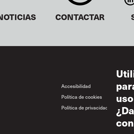
NOTICIAS
CONTACTAR
Uti
par
Footer
Accesibilidad
Con
uso
Política de cookies
Uso
¿Da
Política de privacidad
Polí
res
con