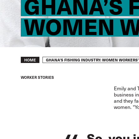
GHANA’S F
WOMEN W
Breadcrumb
GHANA’S FISHING INDUSTRY: WOMEN WORKERS
HOME
WORKER STORIES
Emily and 
business i
and they fa
women. “You
So, you 