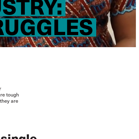
STRY:
RUGGLES
r
are tough
 they are
 single