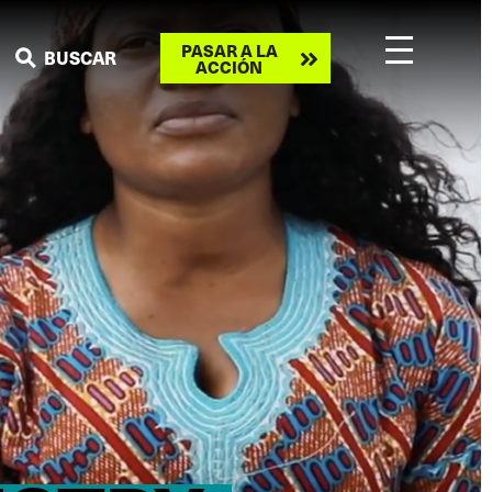
Take
PASAR A LA
BUSCAR
ACCIÓN
action