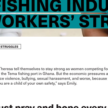
ISHING INDU
ORKERS’ ST
’ STRUGGLES
Theresa tell themselves to stay strong as women competing fo
n the Tema fishing port in Ghana. But the economic pressures 
ce violence, bullying, sexual harassment, and worse, because
 are a child of your own safety,” says Emily.
just pray and hope every