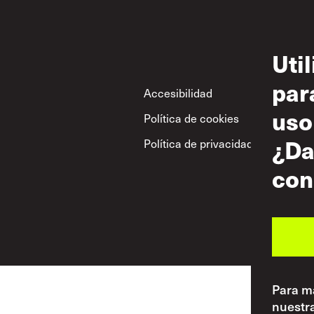
Uti
par
Footer
Accesibilidad
Con
uso
Política de cookies
Uso
¿Da
Política de privacidad
Polí
res
con
Para má
nuestr