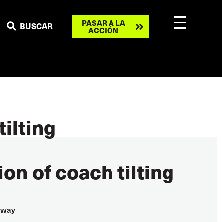
Take
PASAR A LA
BUSCAR
ACCIÓN
action
ilting
on of coach tilting
ilway