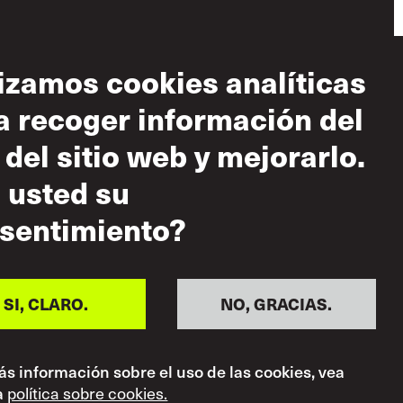
lizamos cookies analíticas
a recoger información del
diciones de uso
 del sitio web y mejorarlo.
 aceptable
 usted su
tica sobre el
peto mutuo
sentimiento?
SI, CLARO.
NO, GRACIAS.
s información sobre el uso de las cookies, vea
a
política sobre cookies.