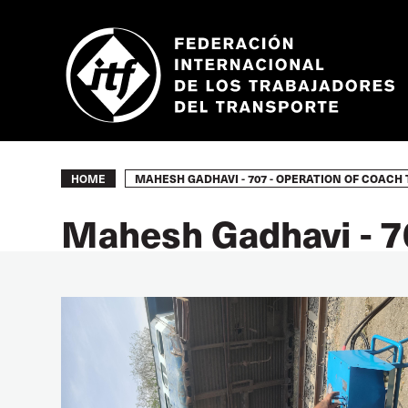
Skip
to
main
content
Breadcrumb
MAHESH GADHAVI - 707 - OPERATION OF COACH 
HOME
Mahesh Gadhavi - 70