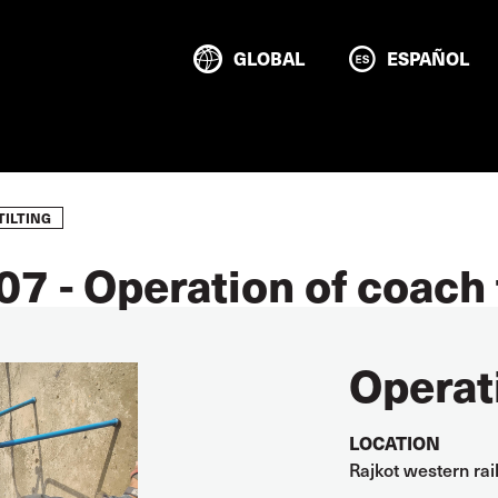
GLOBAL
ESPAÑOL
TILTING
7 - Operation of coach t
Operati
LOCATION
Rajkot western ra