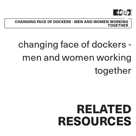
Skip
to
Breadcrumb
Take
HOME
main
content
CHANGING FACE OF DOCKERS - MEN AND WOMEN WORKING
action
TOGETHER
changing face of dockers -
men and women working
together
RELATED
RESOURCES