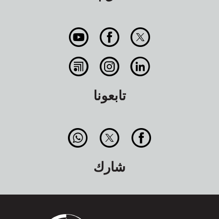
تابعونا
شارك