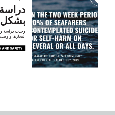
دراسة 
بشكل 
البحارة، وأوصت بكيفية ال
H AND SAFETY