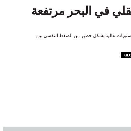
قلي في البحر مرتفعة
ة واسعة النطاق أجرتها جامعة ييل - بتكليف من صندوق ب حارة الـITF - مستويات عالية بشكل خطير من الضغط النفسي بين
GL