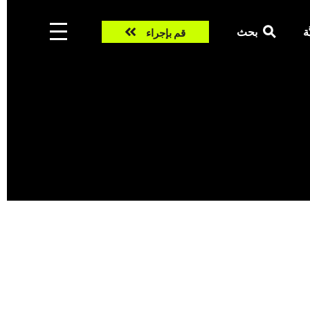
Take
ّة
بحث
قم بإجراء
action