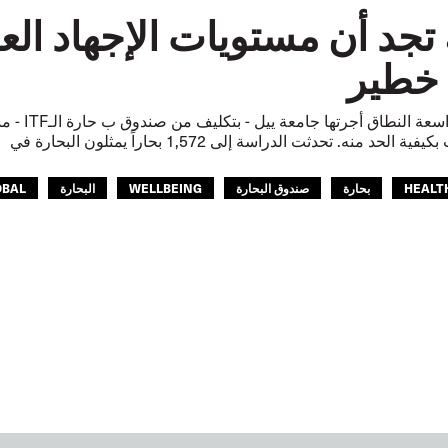
تجد أن مستويات الإجهاد الع
خطير
وجدت دراس
حد منه. تحدثت الدراسة إلى 1,572 بحاراً يمثلون البحارة في
HEALT
بحارة
صندوق البحارة
WELLBEING
البحارة
OBAL