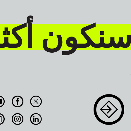
سنكون أكث