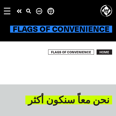
Skip
to
Take
main
content
action
FLAGS OF CONVENIENCE
Breadcrumb
FLAGS OF CONVENIENCE
HOME
نحن معاً سنكون أكثر