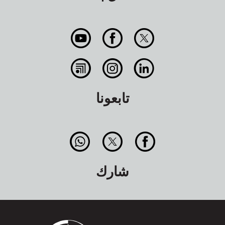
تابعونا
شارك