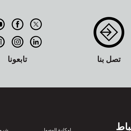
تصل بنا
تابعونا
باط
امكانية الوصول
شروط