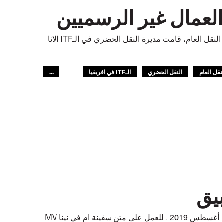
في عرض خاص حول كيفية الاستجابة مع كوفيد 19، وتأثيرها على الناس العاملين في النقل العام، قامت مديرة النقل الحضري في الـITF الانا
نقل العام
النقل الحضري
الـITF في افريقيا
...
قام الـ ITF بإنقاذ 10 بحارة كينيين كانوا قد سافروا إلى بيمبا، موزمبيق عبر تنزانيا في أغسطس 2019 ، للعمل على متن سفينة ام في نينا MV