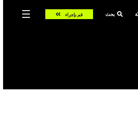
Take
ّة
بحث
قم بإجراء
action