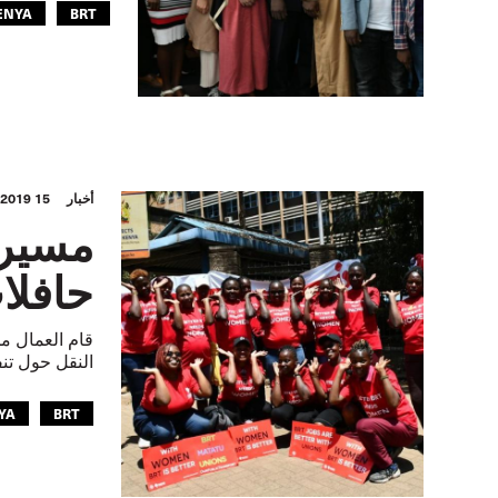
ENYA
BRT
أخبار
15 MAR 2019
مسيرة
حافلات
النقل حول تنفيذ حافل
YA
BRT