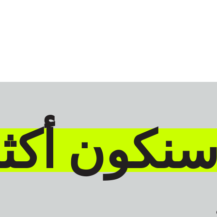
سنكون أكث