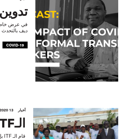
تدوين صوتي: 
ديف بالتحدث ال
COVID-19
GLOBAL
أخبار
13 JAN 2020
الـITF ينقذ بحارة كينيين من موزمبيق