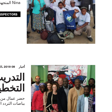
Nina المتجهة إلى الاتحاد الأوروبي . تم ترك البحارة مهجورين في
NSPECTORS
أخبار
09 JUL 2019
التدري
التخطيط
بباصات التردد السريع (BRT ). تعمل منذ فترة نقابات ع