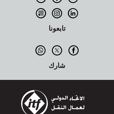
تابعونا
شارك