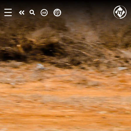
Skip
to
Take
main
content
action