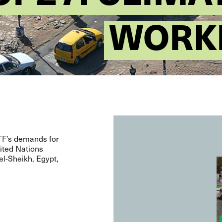
WORKE
ITF’s demands for
ited Nations
l-Sheikh, Egypt,