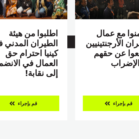
نوا مع عمال
اطلبوا من هيئة
ان الأرجنتينيين
الطيران المدني 
عوا عن حقهم
كينيا احترام حق
لإضراب
العمال في الانضم
إلى نقابة!
قم بإجراء
قم بإجراء