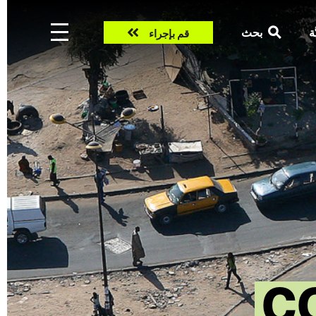
Take
ّة
بحث
قم بإجراء
action
C