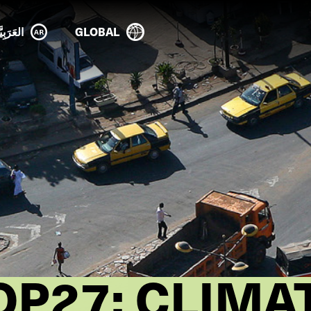
GLOBAL
العَرَبِيَ
OP27: CLIMAT