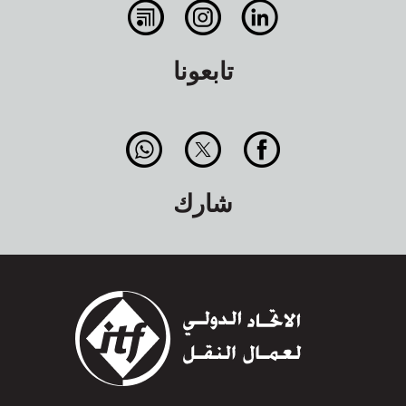
تابعونا
شارك