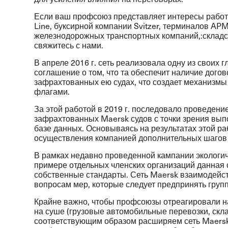
Если ваш профсоюз представляет интересы работн
Line, буксирной компании Svitzer, терминалов AP
железнодорожных транспортных компаний,:складс
свяжитесь с нами.
В апреле 2016 г. сеть реализовала одну из своих 
соглашение о том, что та обеспечит наличие дого
зафрахтованных ею судах, что создает механизмы
флагами.
За этой работой в 2019 г. последовало проведен
зафрахтованных Maersk судов с точки зрения вып
базе данных. Основываясь на результатах этой р
осуществления компанией дополнительных шагов 
В рамках недавно проведенной кампании экологич
примере отдельных членских организаций данная 
собственные стандарты. Сеть Maersk взаимодейс
вопросам мер, которые следует предпринять гру
Крайне важно, чтобы профсоюзы отреагировали на
на суше (грузовые автомобильные перевозки, складс
соответствующим образом расширяем сеть Maersk