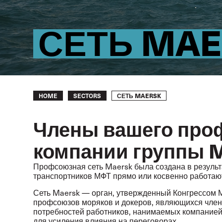
СЕТЬ MA
Breadcrumb
СЕТЬ MAERSK
HOME
SECTORS
Члены вашего про
компании группы 
Профсоюзная сеть Maersk была создана в результа
транспортников МФТ прямо или косвенно работают
Сеть Maersk — орган, утвержденный Конгрессом М
профсоюзов моряков и докеров, являющихся член
потребностей работников, нанимаемых компанией
для усиления влияния на переговорах.