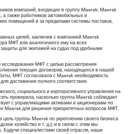
иков компаний, входящих в группу Maersk: Maersk
M, а также работников автомобильных и
ких помещений и за пределами системы поставок,
главных целей, заключив с компанией Maersk
вора МФТ или аналогичного ему на всех
 защиты для экипажей на судах под удобными
ие исследования МФТ с целью рассмотрения
олнения текущих договоров, находящихся в нашей
аботы, МФТ согласовала с Maersk необходимость
для достижения полного соответствия.
еского, социального и корпоративного управления на
сеть проверила, насколько группа Maersk соблюдает
твует с управляющими активами и акционерами по
ппе Maersk для решения приоритетных вопросов МФТ.
 цель группы Maersk по укреплению своего бизнеса
кое хозяйство и т. д.); и в связи с этим мы
. Будучи специалистами своей отрасли, наши