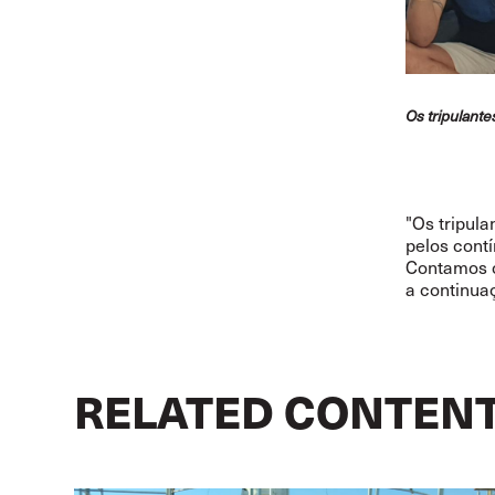
Os tripulante
"Os tripul
pelos cont
Contamos c
a continua
RELATED CONTEN