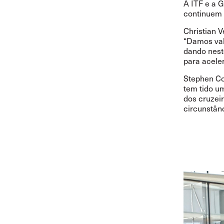
A ITF e a 
continuem 
Christian V
“Damos val
dando nest
para aceler
Stephen Co
tem tido u
dos cruzei
circunstânc