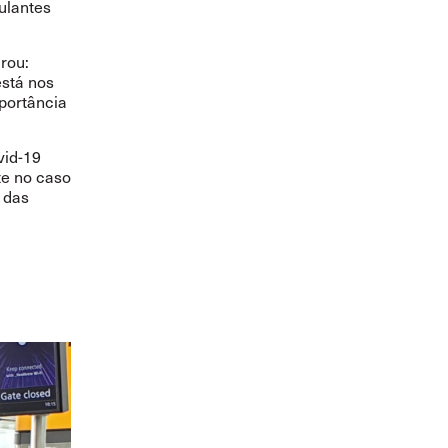
ulantes
rou:
está nos
portância
vid-19
te no caso
 das