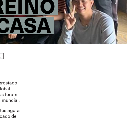
REINO
 CASA
A
prestado
lobal
mos foram
a mundial.
tos agora
rcado de