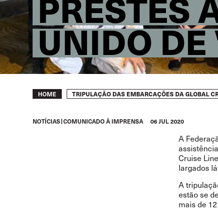
PRESTES A
UNIDO DE
Breadcrumb
TRIPULAÇÃO DAS EMBARCAÇÕES DA GLOBAL CRU
HOME
NOTÍCIAS
COMUNICADO À IMPRENSA
06 JUL 2020
A Federaçã
assistênci
Cruise Line
largados l
A tripulaç
estão se d
mais de 12