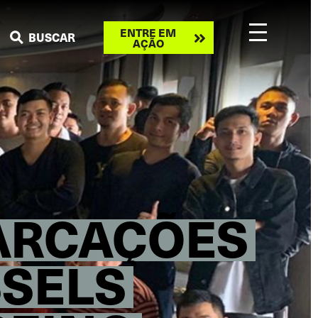
Take
ENTRE EM
BUSCAR
AÇÃO
action
ARCAÇÕES
SSELS