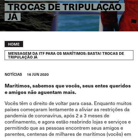
TROCAS DE TRIPULAÇÃO
JÁ
Breadcrumb
HOME
MENSAGEM DA ITF PARA OS MARÍTIMOS: BASTA! TROCAS DE
TRIPULAÇÃO JÁ
NOTÍCIAS
16 JUN 2020
Marítimos, sabemos que vocês, seus entes queridos
e amigos não aguentam mais.
Vocês têm o direito de voltar para casa. Enquanto muitos
países começaram lentamente a aliviar as restrições da
pandemia de coronavírus, após 2 a 3 meses de
confinamento, e agora estão reabrindo lojas e serviços e
permitindo que as pessoas encontrem seus amigos e
parentes, centenas de milhares de marítimos (vocês) em