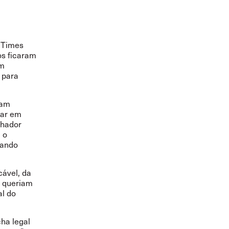
l Times
os ficaram
am
 para
vam
car em
lhador
 o
cando
cável, da
o queriam
al do
cha legal