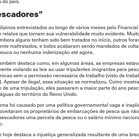
s do país
.
escadores”
ilipinos entrevistados ao longo de vários meses pelo Financia
 relatos que tornam sua vulnerabilidade muito evidente. Muit
 embora alguns tenham sido bem tratados no início, outros for
nte maltratados, e todos acabaram sendo mandados de volta
ouca ou nenhuma indenização até agora.
 também destaca como, em algumas áreas, as empresas esta
ente violando as leis ao usar tripulantes imigrantes para pes
ânicas sem a permissão necessária de trabalho (visto de traba
). Apesar de ilegal, essa situação se normalizou. Como mostra
 de uma tripulação, eles passaram a maior parte do ano pes
águas do território do Reino Unido.
ema foi causado por uma política governamental vaga e inapli
roveitaram os proprietários de embarcações de pesca que nã
pescadores uma parcela da pesca ou o salário mínimo nacion
o.
e hoje destaca a injustiça generalizada resultante de uma bre