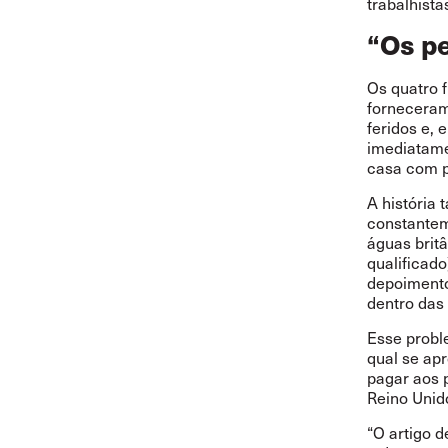
trabalhista
“Os p
Os quatro f
forneceram
feridos e,
imediatame
casa com p
A história
constantem
águas brit
qualificado
depoimento
dentro das 
Esse probl
qual se ap
pagar aos 
Reino Unid
“O artigo d