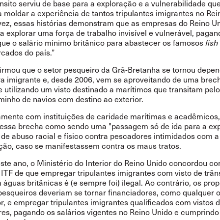
ânsito serviu de base para a exploração e a vulnerabilidade qu
 moldar a experiência de tantos tripulantes imigrantes no Rei
ez, essas histórias demonstram que as empresas do Reino U
a explorar uma
força de trabalho invisível e vulnerável, pagan
ue o salário mínimo britânico
para abastecer os famosos
fish
cados do país.”
firmou que o setor pesqueiro da Grã-Bretanha se tornou depe
a imigrante e, desde 2006, vem se aproveitando de uma brec
 utilizando um visto destinado a marítimos que transitam pel
minho de navios com destino ao exterior.
tamente com instituições de caridade marítimas e acadêmicos,
essa brecha como sendo uma "passagem só de ida para a exp
de abuso racial e físico contra pescadores intimidados com 
ção, caso se manifestassem contra os maus tratos.
ste ano, o Ministério do Interior do Reino Unido concordou c
ITF de que empregar tripulantes imigrantes com visto de trân
águas britânicas é (e sempre foi) ilegal. Ao contrário, os prop
pesqueiros deveriam se tornar financiadores, como qualquer o
, e empregar tripulantes imigrantes qualificados
com vistos 
res, pagando os salários vigentes no Reino Unido e cumprindo 