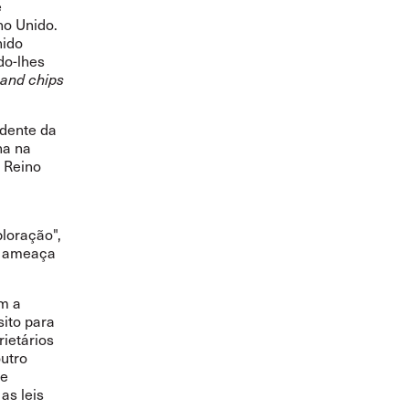
e
no Unido.
nido
do-lhes
 and chips
ndente da
ha na
o Reino
loração",
a ameaça
om a
sito para
rietários
utro
de
as leis