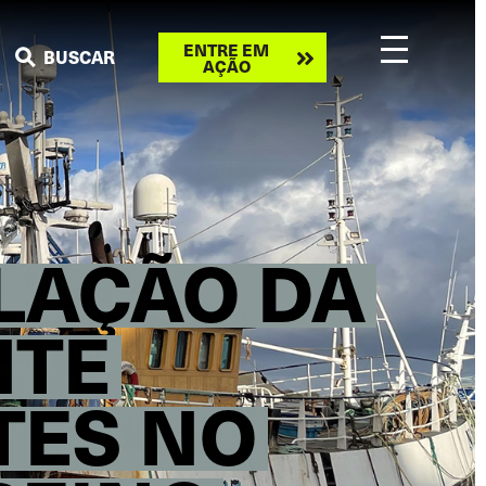
Take
ENTRE EM
BUSCAR
AÇÃO
action
OLAÇÃO DA
NTE
TES NO