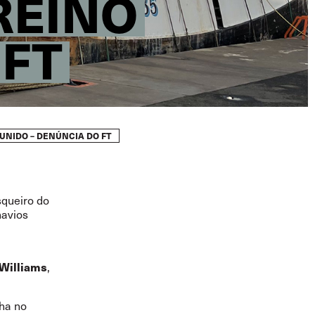
REINO
 FT
UNIDO – DENÚNCIA DO FT
squeiro do
navios
 Williams
,
ha no