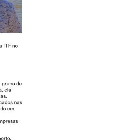
a ITF no
m grupo de
a, ela
as.
icados nas
ando em
empresas
orto,