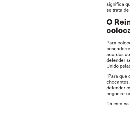
significa q
se trata d
O Rein
coloca
Para coloca
pescadores
acordos col
defender se
Unido pela
“Para que 
chocantes,
defender os
negociar c
“Já está na