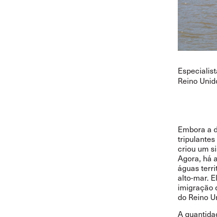
Especialis
Reino Unid
Embora a d
tripulantes
criou um s
Agora, há 
águas terri
alto-mar. 
imigração 
do Reino U
A quantida