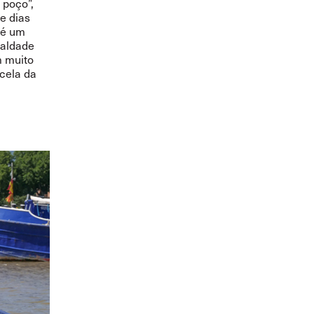
 poço”,
e dias
 é um
ualdade
m muito
cela da