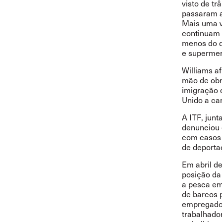
visto de tr
passaram a
Mais uma v
continuam 
menos do q
e supermer
Williams a
mão de obr
imigração e
Unido a ca
A ITF, jun
denunciou
com casos 
de deporta
Em abril de
posição da 
a pesca em 
de barcos 
empregador
trabalhado