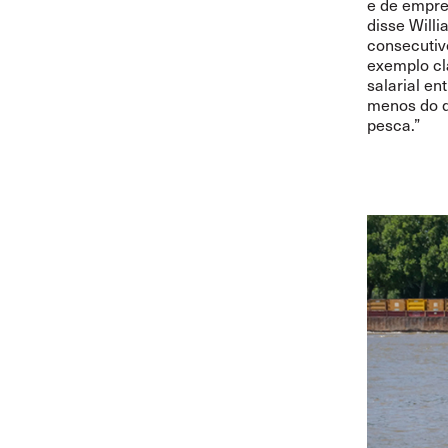
e de empre
disse Willi
consecutivo
exemplo cl
salarial e
menos do q
pesca.”