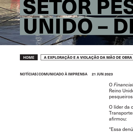
SETOR PE
UNIDO – 
Breadcrumb
A EXPLORAÇÃO E A VIOLAÇÃO DA MÃO DE OBRA
HOME
NOTÍCIAS
COMUNICADO À IMPRENSA
21 JUN 2023
O
Financia
Reino Unido
pesqueiros
O líder da
Transporte
afirmou:
“Essa den