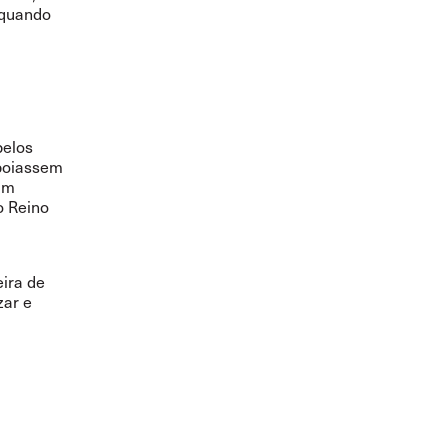
 quando
pelos
apoiassem
sam
o Reino
ira de
zar e