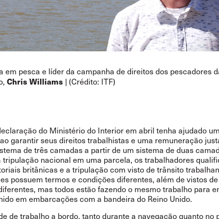
ta em pesca e líder da campanha de direitos dos pescadores d
Chris Williams
o,
| (Crédito: ITF)
eclaração do Ministério do Interior em abril tenha ajudado u
 ao garantir seus direitos trabalhistas e uma remuneração just
istema de três camadas a partir de um sistema de duas camad
a tripulação nacional em uma parcela, os trabalhadores qualif
toriais britânicas e a tripulação com visto de trânsito trabalh
Eles possuem termos e condições diferentes, além de vistos de
diferentes, mas todos estão fazendo o mesmo trabalho para 
nido em embarcações com a bandeira do Reino Unido.
de de trabalho a bordo, tanto durante a navegação quanto no p