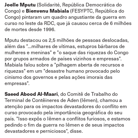
Joelle Mputu
(Solidarité, República Democrática do
Congo) e
Bienvenu Mabiala
(FESYPTC, República do
Congo) pintaram um quadro angustiante da guerra em
curso no leste da RDC, que já causou cerca de 6 milhões
de mortes desde 1996.
Mputu destacou os 2,5 milhões de pessoas deslocadas,
além das "...milhares de vítimas, estupros bárbaros de
mulheres e meninas" e "o saque das riquezas do Congo
por grupos armados de países vizinhos e empresas".
Mabiala falou sobre a "pilhagem aberta de recursos e
riquezas" em um "desastre humano provocado pelo
cinismo dos governos e pelas ações imorais das
empresas".
Saeed Abood Al-Maari
, do Comitê de Trabalho do
Terminal de Contêineres de Aden (Iêmen), chamou a
atenção para os impactos devastadores do conflito em
curso provocado pela importância geográfica do seu
país. "Isso expôs o Iêmen a conflitos furiosos, e estamos
pedindo o fim da guerra no Iêmen e de seus impactos
devastadores e perniciosos", disse.