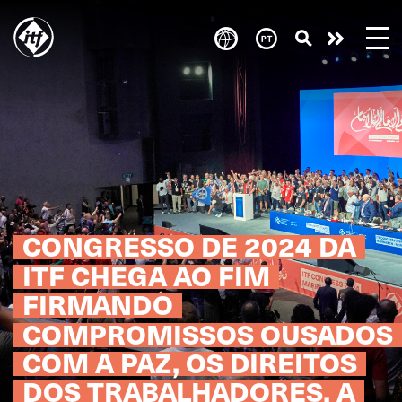
Skip
to
Take
main
content
action
CONGRESSO DE 2024 DA
ITF CHEGA AO FIM
FIRMANDO
COMPROMISSOS OUSADOS
COM A PAZ, OS DIREITOS
DOS TRABALHADORES, A