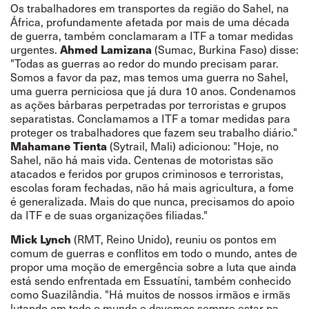
Os trabalhadores em transportes da região do Sahel, na
África, profundamente afetada por mais de uma década
de guerra, também conclamaram a ITF a tomar medidas
urgentes.
Ahmed Lamizana
(Sumac, Burkina Faso) disse:
"Todas as guerras ao redor do mundo precisam parar.
Somos a favor da paz, mas temos uma guerra no Sahel,
uma guerra perniciosa que já dura 10 anos. Condenamos
as ações bárbaras perpetradas por terroristas e grupos
separatistas. Conclamamos a ITF a tomar medidas para
proteger os trabalhadores que fazem seu trabalho diário."
Mahamane Tienta
(Sytrail, Mali) adicionou: "Hoje, no
Sahel, não há mais vida. Centenas de motoristas são
atacados e feridos por grupos criminosos e terroristas,
escolas foram fechadas, não há mais agricultura, a fome
é generalizada. Mais do que nunca, precisamos do apoio
da ITF e de suas organizações filiadas."
Mick Lynch
(RMT, Reino Unido), reuniu os pontos em
comum de guerras e conflitos em todo o mundo, antes de
propor uma moção de emergência sobre a luta que ainda
está sendo enfrentada em Essuatíni, também conhecido
como Suazilândia. "Há muitos de nossos irmãos e irmãs
lutando em todo o mundo e devemos sempre estar na