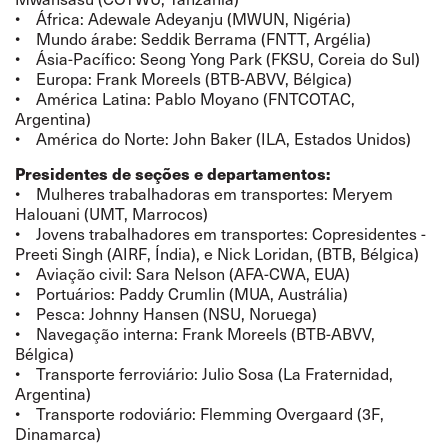
• África: Adewale Adeyanju (MWUN, Nigéria)
• Mundo árabe: Seddik Berrama (FNTT, Argélia)
• Ásia-Pacífico: Seong Yong Park (FKSU, Coreia do Sul)
• Europa: Frank Moreels (BTB-ABVV, Bélgica)
• América Latina: Pablo Moyano (FNTCOTAC,
Argentina)
• América do Norte: John Baker (ILA, Estados Unidos)
Presidentes de seções e departamentos:
• Mulheres trabalhadoras em transportes: Meryem
Halouani (UMT, Marrocos)
• Jovens trabalhadores em transportes: Copresidentes -
Preeti Singh (AIRF, Índia), e Nick Loridan, (BTB, Bélgica)
• Aviação civil: Sara Nelson (AFA-CWA, EUA)
• Portuários: Paddy Crumlin (MUA, Austrália)
• Pesca: Johnny Hansen (NSU, Noruega)
• Navegação interna: Frank Moreels (BTB-ABVV,
Bélgica)
• Transporte ferroviário: Julio Sosa (La Fraternidad,
Argentina)
• Transporte rodoviário: Flemming Overgaard (3F,
Dinamarca)