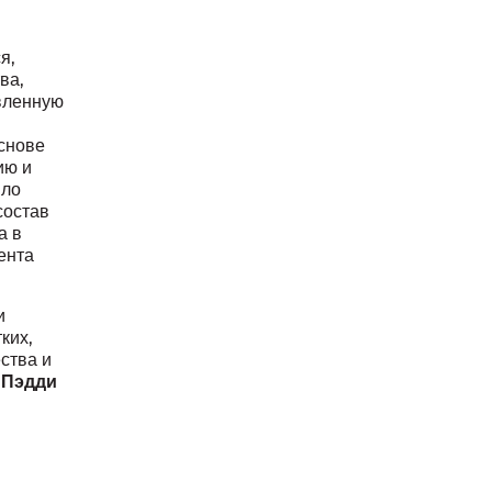
я,
ва,
авленную
основе
ию и
шло
состав
а в
ента
и
ких,
ства и
Пэдди
Т