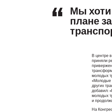
Мы хоти
плане з
транспо
В центре 
приняли р
привержен
трансформ
молодых т
«Молодые 
других тр
добавил: 
молодых т
и продолж
На Конгре