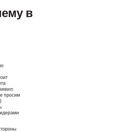
шему в
но
тоит
ета
аявил:
не просим
)
ь
лидерами
стороны