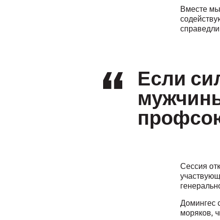
Вместе мы
содейству
справедли
Если си
мужчины
профсо
Сессия от
участвующ
генеральн
Домингес 
моряков, ч