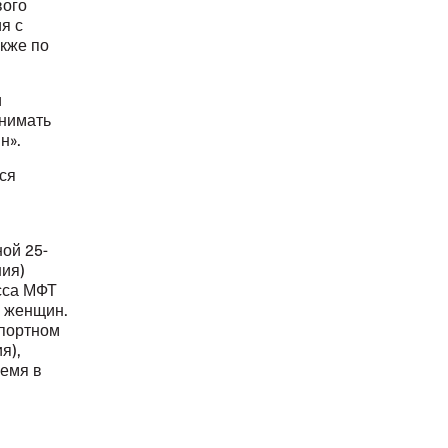
вого
я с
акже по
и
инимать
н».
ся
ой 25-
ния)
есса МФТ
я женщин.
спортном
я),
ремя в