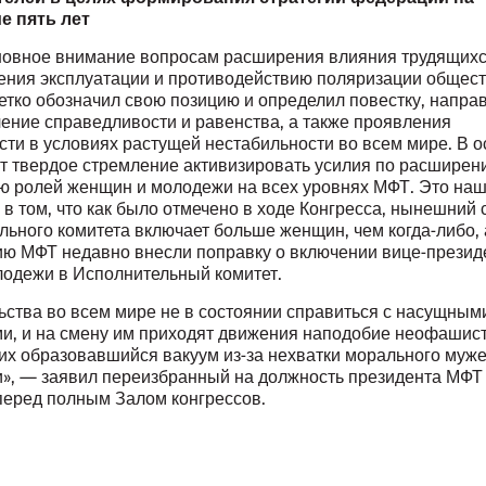
е пять лет
новное внимание вопросам расширения влияния трудящихс
ения эксплуатации и противодействию поляризации общест
четко обозначил свою позицию и определил повестку, напр
чение справедливости и равенства, а также проявления
сти в условиях растущей нестабильности во всем мире. В 
ит твердое стремление активизировать усилия по расширен
ю ролей женщин и молодежи на всех уровнях МФТ. Это на
в том, что как было отмечено в ходе Конгресса, нынешний 
ьного комитета включает больше женщин, чем когда-либо, 
ию МФТ недавно внесли поправку о включении вице-презид
лодежи в Исполнительный комитет.
ьства во всем мире не в состоянии справиться с насущным
и, и на смену им приходят движения наподобие неофашист
х образовавшийся вакуум из-за нехватки морального муже
», — заявил переизбранный на должность президента МФ
еред полным Залом конгрессов.