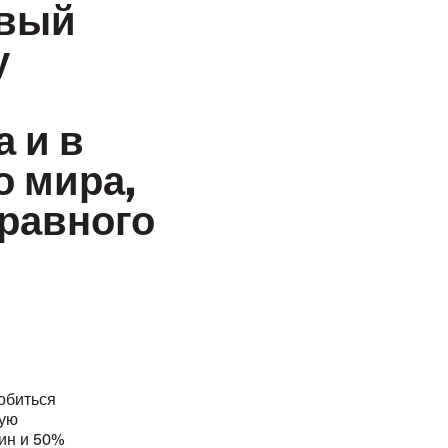
овый
у
 и в
о мира,
правного
обиться
ную
ин и 50%