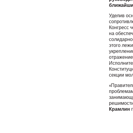
ближайши
Уделив ос
сопротивл
Конгресс 
на обеспе
солидарно
этого леж
укреплени
отражение 
Исполнител
Конституц
секции мо
«Правител
проблемам
занимающи
решимости
Крамлин
п