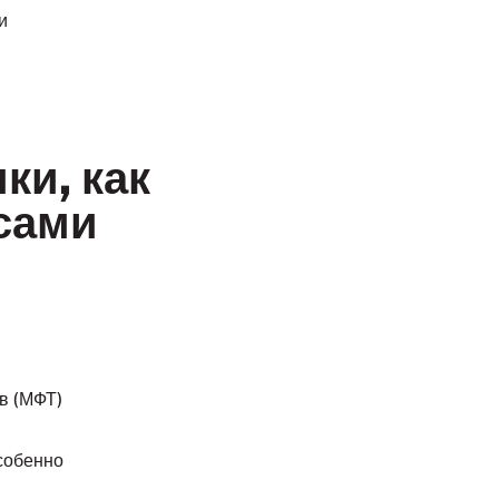
и
ки, как
 сами
в (МФТ)
особенно