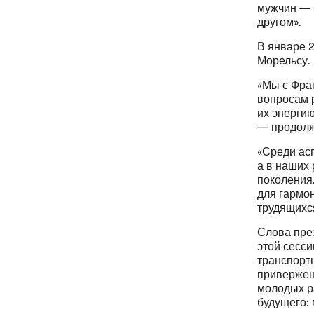
мужчин — 
другом».
В январе 
Морельсу
«Мы с Фра
вопросам 
их энерги
— продолж
«Среди ас
а в наших
поколения
для гармо
трудящихс
Слова пре
этой сесс
транспорт
привержен
молодых р
будущего: