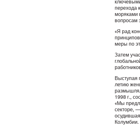
ключевыми
перехода 
моряками 
вопросам 
«Я рад кон
принципов
меры по э
Затем уча
глобально
работнико
Выступая 
летию жен
размышляла
1998 г., с
«Мы предл
секторе, 
осудившая
Колумбии.