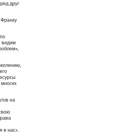
ред друг
 Франку
 по
е видим
роблем»,
околению,
его
ресурсы
 многих
атов на
свою
права
 в нас».