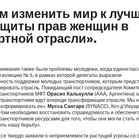
м изменить мир к луч
ащиты прав женщин в
ртной отрасли».
внимания также были проблемы молодежи, когда единоглас
езолюцию № 5, в рамках которой делегаты выразили
ность поддержке молодых транспортников, которым предс
ировать отрасль. Покидающий пост сопредседателя Комит
Орасио Калькулли
ранспортников МФТ
(AAA, Аргентина) з
транспортники идут впереди трансформации отрасли. Мы 
Мусса Сангаре
ансформировать ее».
(SYNACCI, Кот-д'Ивуар
«Нам необходимо восстановить справедливость и обеспечит
ранспортников ресурсами для того, чтобы они могли стать 
ить нашу борьбу».
ссе твердо заявили о неприемлемости растущей угрозы со 