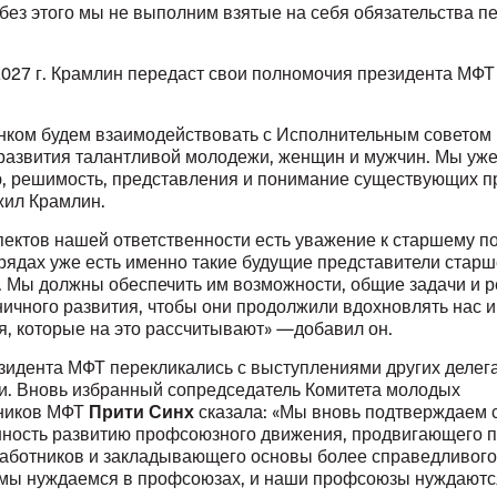
без этого мы не выполним взятые на себя обязательства пе
2027 г. Крамлин передаст свои полномочия президента МФТ
.
нком будем взаимодействовать с Исполнительным советом
развития талантливой молодежи, женщин и мужчин. Мы уж
ю, решимость, представления и понимание существующих п
ил Крамлин.
пектов нашей ответственности есть уважение к старшему п
 рядах уже есть именно такие будущие представители старш
. Мы должны обеспечить им возможности, общие задачи и 
ничного развития, чтобы они продолжили вдохновлять нас и
я, которые на это рассчитывают» —добавил он.
зидента МФТ перекликались с выступлениями других делег
ии. Вновь избранный сопредседатель Комитета молодых
Прити Синх
ников МФТ
сказала: «Мы вновь подтверждаем 
ность развитию профсоюзного движения, продвигающего 
аботников и закладывающего основы более справедливого
 мы нуждаемся в профсоюзах, и наши профсоюзы нуждаются