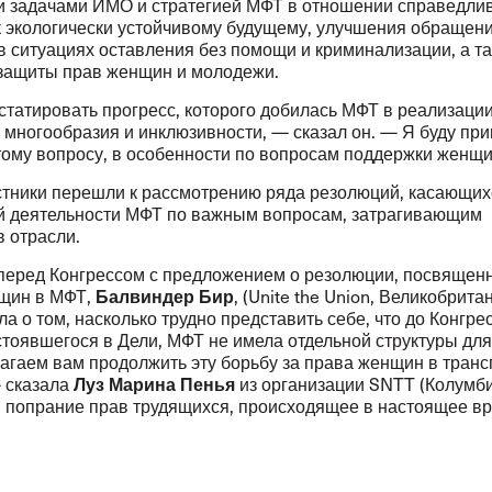
 задачами ИМО и стратегией МФТ в отношении справедли
к экологически устойчивому будущему, улучшения обращени
в ситуациях оставления без помощи и криминализации, а т
защиты прав женщин и молодежи.
статировать прогресс, которого добилась МФТ в реализаци
 многообразия и инклюзивности, — сказал он. — Я буду пр
тому вопросу, в особенности по вопросам поддержки женщи
стники перешли к рассмотрению ряда резолюций, касающих
й деятельности МФТ по важным вопросам, затрагивающим
в отрасли.
перед Конгрессом с предложением о резолюции, посвященн
Балвиндер Бир
щин в МФТ,
, (Unite the Union, Великобрита
 о том, насколько трудно представить себе, что до Конгр
остоявшегося в Дели, МФТ не имела отдельной структуры дл
агаем вам продолжить эту борьбу за права женщин в тран
Луз Марина Пенья
— сказала
из организации SNTT (Колумби
 попрание прав трудящихся, происходящее в настоящее в