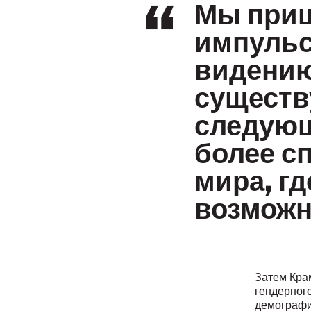
Мы приш
импульс
видению
существ
следующ
более с
мира, гд
возможн
Затем Кра
гендерног
демографи