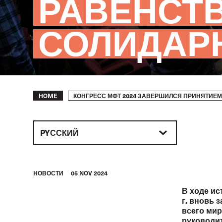
РАВЕНСТВ
СОЛИДАР
Breadcrumb
КОНГРЕСС МФТ 2024 ЗАВЕРШИЛСЯ ПРИНЯТИЕМ
HOME
PYССКИЙ
HОВОСТИ
05 NOV 2024
В ходе ис
г. вновь
всего мир
руководи