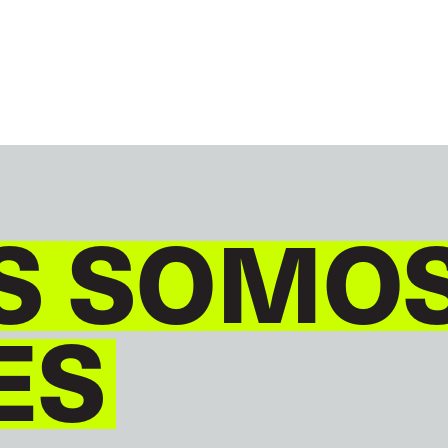
S SOMO
ES