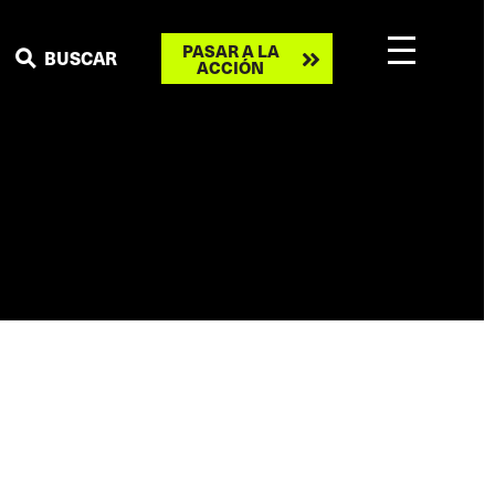
Take
PASAR A LA
BUSCAR
ACCIÓN
action