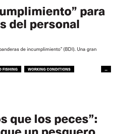
cumplimiento” para
s del personal
“banderas de incumplimiento” (BDI). Una gran
 FISHING
WORKING CONDITIONS
...
s que los peces”:
e que un pesquero