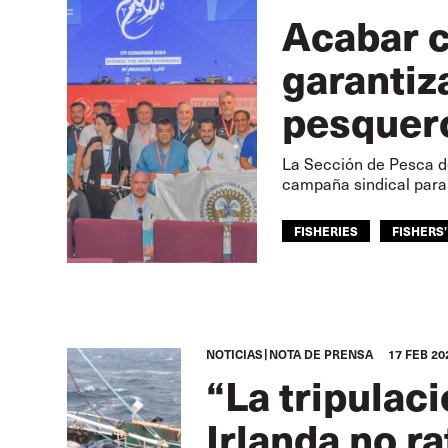
Acabar c
garantiz
pesquer
La Sección de Pesca de
campaña sindical para 
FISHERIES
FISHERS’
SECCIÓN DE PESCA
NOTICIAS
NOTA DE PRENSA
17 FEB 20
“La tripulac
Irlanda no r