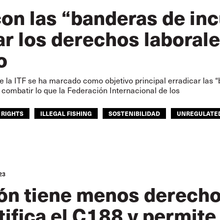
on las “banderas de in
ar los derechos laborale
o
 la ITF se ha marcado como objetivo principal erradicar las 
combatir lo que la Federación Internacional de los
 RIGHTS
ILLEGAL FISHING
SOSTENIBILIDAD
UNREGULATED
CONGRESO DE LA ITF DE 2024
GLOBAL
23
ión tiene menos derecho
atifica el C188 y permit