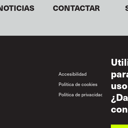
NOTICIAS
CONTACTAR
Uti
par
Footer
Accesibilidad
Con
uso
Política de cookies
Uso
¿Da
Política de privacidad
Polí
res
con