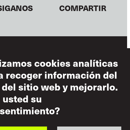
SIGANOS
COMPARTIR
lizamos cookies analíticas
a recoger información del
diciones de uso
 del sitio web y mejorarlo.
 aceptable
 usted su
tica sobre el
peto mutuo
sentimiento?