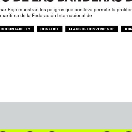
mar Rojo muestran los peligros que conlleva permitir la prolif
 marítima de la Federación Internacional de
ACCOUNTABILITY
CONFLICT
FLAGS OF CONVENIENCE
JOI