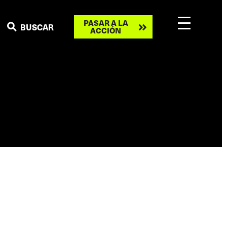
Take
PASAR A LA
BUSCAR
ACCIÓN
action