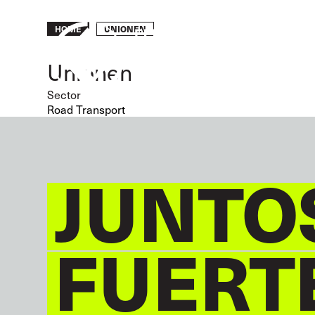
Skip
to
Breadcrumb
UNIONEN
HOME
main
content
Unionen
Sector
Road Transport
JUNTO
FUERT