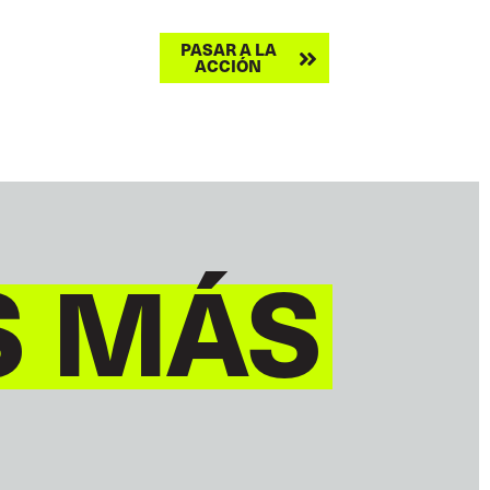
Take
PASAR A LA
BUSCAR
ACCIÓN
action
S MÁS