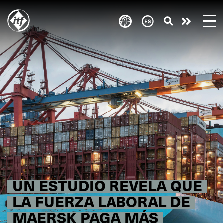
Skip
to
Take
main
content
action
UN ESTUDIO REVELA QUE
LA FUERZA LABORAL DE
MAERSK PAGA MÁS