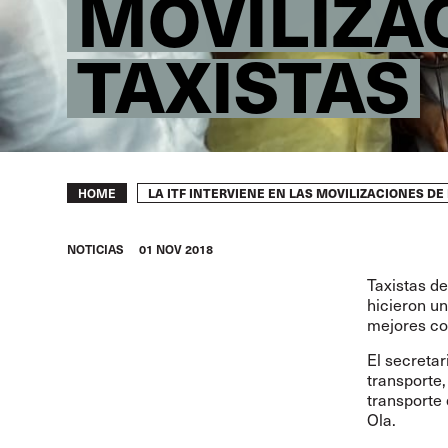
MOVILIZA
TAXISTAS
Breadcrumb
LA ITF INTERVIENE EN LAS MOVILIZACIONES DE
HOME
NOTICIAS
01 NOV 2018
Taxistas d
hicieron un
mejores co
El secretar
transporte,
transporte 
Ola.