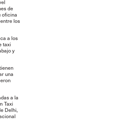
vel
nes de
 oficina
 entre los
ca a los
 taxi
abajo y
tienen
ar una
ieron
adas a la
m Taxi
e Delhi,
acional