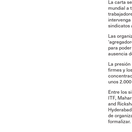
La carta se
mundial a 
trabajadore
intervenga 
sindicatos 
Las organi
‘agregador
para poder
ausencia de
La presión
firmes y l
concentrac
unos 2.000 
Entre los s
ITF, Mahar
and Ricksh
Hyderabad,
de organiza
formalizar.