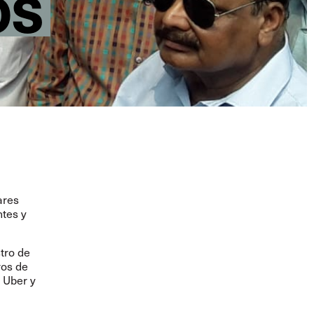
OS
ares
ntes y
stro de
ros de
 Uber y