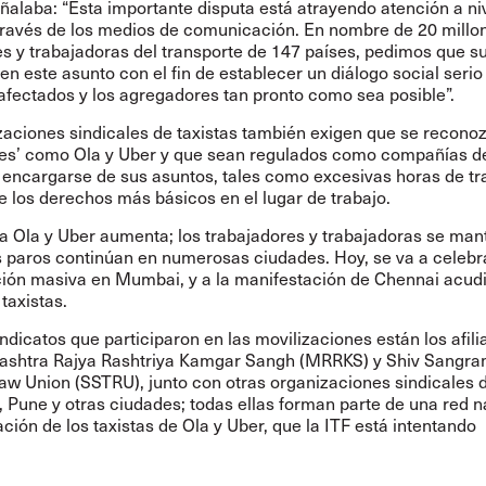
ñalaba: “Esta importante disputa está atrayendo atención a ni
través de los medios de comunicación. En nombre de 20 millo
s y trabajadoras del transporte de 147 países, pedimos que su
en este asunto con el fin de establecer un diálogo social serio
afectados y los agregadores tan pronto como sea posible”.
zaciones sindicales de taxistas también exigen que se reconoz
es’ como Ola y Uber y que sean regulados como compañías de
 encargarse de sus asuntos, tales como excesivas horas de tr
 los derechos más básicos en el lugar de trabajo.
 a Ola y Uber aumenta; los trabajadores y trabajadoras se man
os paros continúan en numerosas ciudades. Hoy, se va a celebr
ión masiva en Mumbai, y a la manifestación de Chennai acud
taxistas.
indicatos que participaron en las movilizaciones están los afili
ashtra Rajya Rashtriya Kamgar Sangh (MRRKS) y Shiv Sangra
aw Union (SSTRU), junto con otras organizaciones sindicales d
 Pune y otras ciudades; todas ellas forman parte de una red n
ción de los taxistas de Ola y Uber, que la ITF está intentando