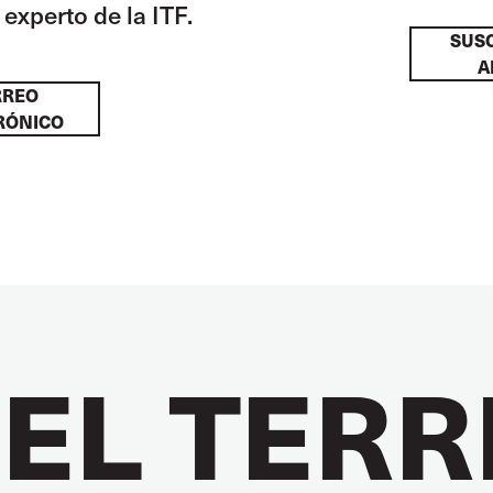
experto de la ITF.
SUSC
A
RREO
RÓNICO
 EL TER